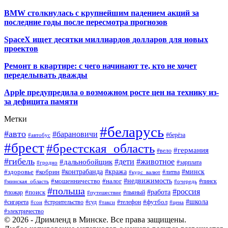
BMW столкнулась с крупнейшим падением акций за
последние годы после пересмотра прогнозов
SpaceX ищет десятки миллиардов долларов для новых
проектов
Ремонт в квартире: с чего начинают те, кто не хочет
переделывать дважды
Apple предупредила о возможном росте цен на технику из-
за дефицита памяти
Метки
#беларусь
#авто
#барановичи
#автобус
#берёза
#брест
#брестская_область
#германия
#вело
#гибель
#дети
#животное
#дальнобойщик
#гродно
#зарплата
#кража
#минск
#здоровье
#контрабанда
#кобрин
#курс_валют
#литва
#недвижимость
#мошенничество
#налог
#пинск
#минская_область
#очередь
#польша
#россия
#работа
#поиск
#пьяный
#пожар
#путешествие
#футбол
#школа
#сигарета
#суд
#телефон
#строительство
#такси
#цена
#сон
#электричество
© 2026 - Дримленд в Минске. Все права защищены.