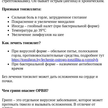
стрептококками). Он бывает острым (ангина) и хроническим.
Признаки тонзиллита:
Сильная боль в горле, затрудненное глотание
Покраснение и увеличение миндалин
Иногда – гнойный налет (при бактериальной форме)
Температура до 39°C
Увеличение лимфоузлов на шее
Как лечить тонзилит?
При вирусной форме – обильное питье, полоскания
горла, противовоспалительные средства, подробнее тут
https://tonsilgon.by/lechenie-ostrogo-tonzillita-u-vzroslyh
При бактериальной форме – назначение антибиотиков
врачом
Без лечения тонзилит может дать осложнения на сердце и
почки.
Чем грипп опаснее ОРВИ?
Грипп – это отдельное вирусное заболевание, которое может
протекать тяжело и вызывать осложнения. В отличие от