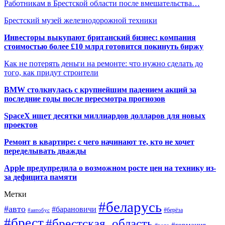
Работникам в Брестской области после вмешательства…
Брестский музей железнодорожной техники
Инвесторы выкупают британский бизнес: компания
стоимостью более £10 млрд готовится покинуть биржу
Как не потерять деньги на ремонте: что нужно сделать до
того, как придут строители
BMW столкнулась с крупнейшим падением акций за
последние годы после пересмотра прогнозов
SpaceX ищет десятки миллиардов долларов для новых
проектов
Ремонт в квартире: с чего начинают те, кто не хочет
переделывать дважды
Apple предупредила о возможном росте цен на технику из-
за дефицита памяти
Метки
#беларусь
#авто
#барановичи
#автобус
#берёза
#брест
#брестская_область
#германия