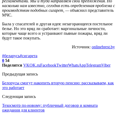
регламентами. Мы и туда направляем свои предложения. Но
насколько нам известно, сегодня есть определенная проблема с
производством подобных сигарет, —
объяснил представитель
МЧС.
Была у спасателей и другая идея: незагорающееся постельное
белье. Но это вряд ли сработает: маргинальные личности,
которые чаще всего и устраивают пьяные пожары, вряд ли
будут такое покупать.
Источник:
onlinebrest.by
#беларусь
#сигарета
0
54
Поделится
VK
OK.ru
Facebook
Twitter
WhatsApp
Telegram
Viber
Предыдущая запись
Белорусы смогут накопить вторую пенсию: рассказываем, как
это работает
Следующая запись
Техосмотр по-новому: публичный договор и комната
ожидания для клиентов