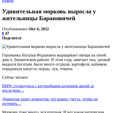
Разное
Удивительная морковь выросла у
жительницы Барановичей
Опубликовано
Окт 6, 2022
0
47
Поделится
Горожанка Наталья Федоровна выращивает овощи на своей
даче в Ляховичском районе. В этом году, замечает она, урожай
выдался богатым. Было много огурцов, картофеля, кабачков,
порадовали капуста, перцы, лук, томаты.
Сейчас читают
BMW столкнулась с крупнейшим падением акций за
последние…
Демонтаж перед ремонтом: что важно учесть, чтобы не
потерять…
Моркови тоже много, вся крупная. И вот какая интересная