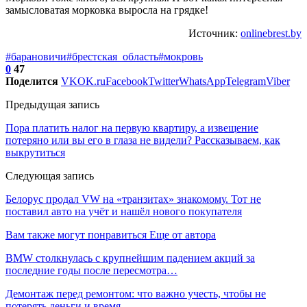
замысловатая морковка выросла на грядке!
Источник:
onlinebrest.by
#барановичи
#брестская_область
#мокровь
0
47
Поделится
VK
OK.ru
Facebook
Twitter
WhatsApp
Telegram
Viber
Предыдущая запись
Пора платить налог на первую квартиру, а извещение
потеряно или вы его в глаза не видели? Рассказываем, как
выкрутиться
Следующая запись
Белорус продал VW на «транзитах» знакомому. Тот не
поставил авто на учёт и нашёл нового покупателя
Вам также могут понравиться
Еще от автора
BMW столкнулась с крупнейшим падением акций за
последние годы после пересмотра…
Демонтаж перед ремонтом: что важно учесть, чтобы не
потерять деньги и время