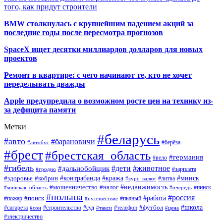
того, как придут строители
BMW столкнулась с крупнейшим падением акций за
последние годы после пересмотра прогнозов
SpaceX ищет десятки миллиардов долларов для новых
проектов
Ремонт в квартире: с чего начинают те, кто не хочет
переделывать дважды
Apple предупредила о возможном росте цен на технику из-
за дефицита памяти
Метки
#беларусь
#авто
#барановичи
#автобус
#берёза
#брест
#брестская_область
#германия
#вело
#гибель
#дети
#животное
#дальнобойщик
#гродно
#зарплата
#кража
#минск
#здоровье
#контрабанда
#кобрин
#курс_валют
#литва
#недвижимость
#мошенничество
#налог
#пинск
#минская_область
#очередь
#польша
#россия
#работа
#поиск
#пьяный
#пожар
#путешествие
#футбол
#школа
#сигарета
#суд
#телефон
#строительство
#такси
#цена
#сон
#электричество