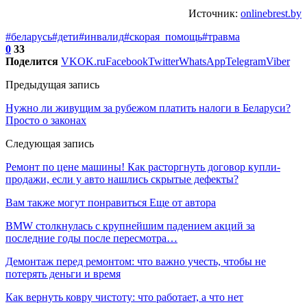
Источник:
onlinebrest.by
#беларусь
#дети
#инвалид
#скорая_помощь
#травма
0
33
Поделится
VK
OK.ru
Facebook
Twitter
WhatsApp
Telegram
Viber
Предыдущая запись
Нужно ли живущим за рубежом платить налоги в Беларуси?
Просто о законах
Следующая запись
Ремонт по цене машины! Как расторгнуть договор купли-
продажи, если у авто нашлись скрытые дефекты?
Вам также могут понравиться
Еще от автора
BMW столкнулась с крупнейшим падением акций за
последние годы после пересмотра…
Демонтаж перед ремонтом: что важно учесть, чтобы не
потерять деньги и время
Как вернуть ковру чистоту: что работает, а что нет