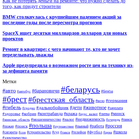
Как не потерять деньги на ремонте: что нужно сделать до
того, как придут строители
BMW столкнулась с крупнейшим падением акций за
последние годы после пересмотра прогнозов
SpaceX ищет десятки миллиардов долларов для новых
проектов
Ремонт в квартире: с чего начинают те, кто не хочет
переделывать дважды
Apple предупредила о возможном росте цен на технику из-
за дефицита памяти
Метки
#беларусь
#авто
#барановичи
#автобус
#берёза
#брест
#брестская_область
#германия
#вело
#гибель
#дети
#животное
#дальнобойщик
#гродно
#зарплата
#кража
#минск
#здоровье
#контрабанда
#кобрин
#курс_валют
#литва
#недвижимость
#мошенничество
#налог
#пинск
#минская_область
#очередь
#польша
#россия
#работа
#поиск
#пьяный
#пожар
#путешествие
#футбол
#школа
#сигарета
#суд
#телефон
#строительство
#такси
#цена
#сон
#электричество