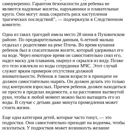
самоуверенно. Гарантом безопасности для ребенка не
являются надувные жилеты, нарукавники и плавательные
круги. Они могут лишь сократить риск наступления
трагических последствий", — подчеркнули в Следственном
комитете.
Одна из таких трагедий имела место 28 июня в Пуховичском
районе. По предварительным данным, 6-летний малыш
отдыхал с родителями на реке Птичь. Во время купания
ребенок был в спасательном жилете, который удерживал его
на воде. Через некоторое время он самостоятельно снял его,
надел маску для плавания, нырнул и скрылся из виду. Позже
его тело извлекли из воды сотрудники МЧС. Этот случай
служит ярким примером отсутствия должной
внимательности. Ребенок в таком возрасте в принципе не
должен самостоятельно нырять. Он должен делать это только
под контролем взрослых. Причем ребенок должен находиться
не просто в пределах видимости, а на расстоянии вытянутой
руки, чтобы в любой момент можно было вытащить его из
воды. В случае с детьми даже минута промедления может
стоить жизни.
Еще одна категория детей, которые часто тонут, — это
подростки. Они самостоятельно приходят на водоемы, чтобы
искупаться. У подростков может возникнуть желание