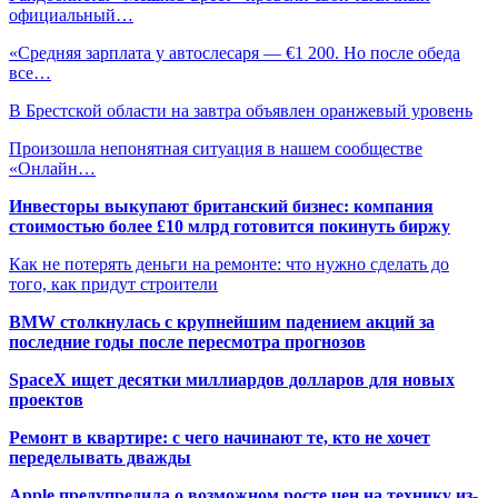
официальный…
«Средняя зарплата у автослесаря — €1 200. Но после обеда
все…
В Брестской области на завтра объявлен оранжевый уровень
Произошла непонятная ситуация в нашем сообществе
«Онлайн…
Инвесторы выкупают британский бизнес: компания
стоимостью более £10 млрд готовится покинуть биржу
Как не потерять деньги на ремонте: что нужно сделать до
того, как придут строители
BMW столкнулась с крупнейшим падением акций за
последние годы после пересмотра прогнозов
SpaceX ищет десятки миллиардов долларов для новых
проектов
Ремонт в квартире: с чего начинают те, кто не хочет
переделывать дважды
Apple предупредила о возможном росте цен на технику из-