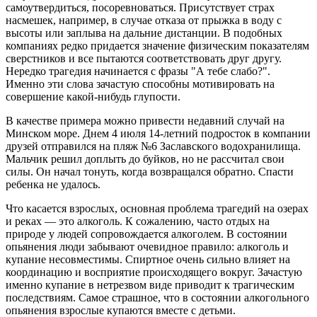
самоутвердиться, посоревноваться. Присутствует страх
насмешек, например, в случае отказа от прыжка в воду с
высоты или заплыва на дальние дистанции. В подобных
компаниях редко придается значение физическим показателям
сверстников и все пытаются соответствовать друг другу.
Нередко трагедия начинается с фразы "А тебе слабо?".
Именно эти слова зачастую способны мотивировать на
совершение какой-нибудь глупости.
В качестве примера можно привести недавний случай на
Минском море. Днем 4 июля 14-летний подросток в компании
друзей отправился на пляж №6 Заславского водохранилища.
Мальчик решил доплыть до буйков, но не рассчитал свои
силы. Он начал тонуть, когда возвращался обратно. Спасти
ребенка не удалось.
Что касается взрослых, основная проблема трагедий на озерах
и реках — это алкоголь. К сожалению, часто отдых на
природе у людей сопровождается алкоголем. В состоянии
опьянения люди забывают очевидное правило: алкоголь и
купание несовместимы. Спиртное очень сильно влияет на
координацию и восприятие происходящего вокруг. Зачастую
именно купание в нетрезвом виде приводит к трагическим
последствиям. Самое страшное, что в состоянии алкогольного
опьянения взрослые купаются вместе с детьми.