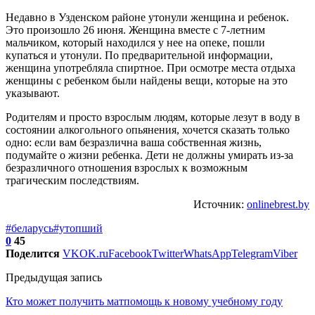
Недавно в Узденском районе утонули женщина и ребенок.
Это произошло 26 июня. Женщина вместе с 7-летним
мальчиком, который находился у нее на опеке, пошли
купаться и утонули. По предварительной информации,
женщина употребляла спиртное. При осмотре места отдыха
женщины с ребенком были найдены вещи, которые на это
указывают.
Родителям и просто взрослым людям, которые лезут в воду в
состоянии алкогольного опьянения, хочется сказать только
одно: если вам безразлична ваша собственная жизнь,
подумайте о жизни ребенка. Дети не должны умирать из-за
безразличного отношения взрослых к возможным
трагическим последствиям.
Источник:
onlinebrest.by
#беларусь
#утопший
0
45
Поделится
VK
OK.ru
Facebook
Twitter
WhatsApp
Telegram
Viber
Предыдущая запись
Кто может получить матпомощь к новому учебному году