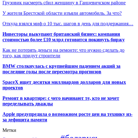
Грузовик насмерть сбил женщину в Ганцевичском районе
У жителя Брестской области изъяли автомобиль. За что?
Откуда взялся миф о 10 тыс. шагов в день для поддержания…
Инвесторы выкупают британский бизнес: компания
стоимостью более £10 млрд готовится покинуть биржу
Как не потерять деньги на ремонте: что нужно сделать до
того, как придут строители
BMW столкнулась с крупнейшим падением акций за
последние годы после пересмотра прогнозов
SpaceX ищет десятки миллиардов долларов для новых
проектов
Ремонт в квартире: с чего начинают те, кто не хочет
переделывать дважды
Apple предупредила о возможном росте цен на технику из-
за дефицита памяти
Метки
#беларусь