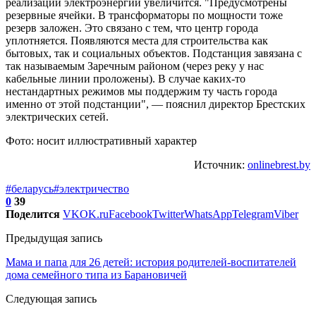
реализации электроэнергии увеличится. "Предусмотрены
резервные ячейки. В трансформаторы по мощности тоже
резерв заложен. Это связано с тем, что центр города
уплотняется. Появляются места для строительства как
бытовых, так и социальных объектов. Подстанция завязана с
так называемым Заречным районом (через реку у нас
кабельные линии проложены). В случае каких-то
нестандартных режимов мы поддержим ту часть города
именно от этой подстанции", — пояснил директор Брестских
электрических сетей.
Фото: носит иллюстративный характер
Источник:
onlinebrest.by
#беларусь
#электричество
0
39
Поделится
VK
OK.ru
Facebook
Twitter
WhatsApp
Telegram
Viber
Предыдущая запись
Мама и папа для 26 детей: история родителей-воспитателей
дома семейного типа из Барановичей
Следующая запись