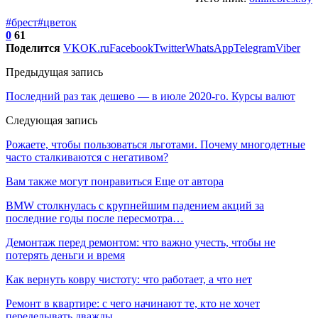
#брест
#цветок
0
61
Поделится
VK
OK.ru
Facebook
Twitter
WhatsApp
Telegram
Viber
Предыдущая запись
Последний раз так дешево — в июле 2020-го. Курсы валют
Следующая запись
Рожаете, чтобы пользоваться льготами. Почему многодетные
часто сталкиваются с негативом?
Вам также могут понравиться
Еще от автора
BMW столкнулась с крупнейшим падением акций за
последние годы после пересмотра…
Демонтаж перед ремонтом: что важно учесть, чтобы не
потерять деньги и время
Как вернуть ковру чистоту: что работает, а что нет
Ремонт в квартире: с чего начинают те, кто не хочет
переделывать дважды