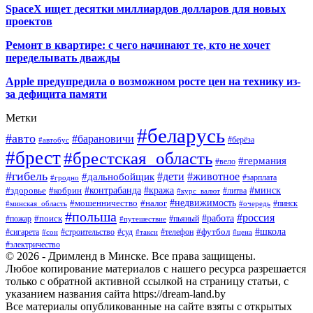
SpaceX ищет десятки миллиардов долларов для новых
проектов
Ремонт в квартире: с чего начинают те, кто не хочет
переделывать дважды
Apple предупредила о возможном росте цен на технику из-
за дефицита памяти
Метки
#беларусь
#авто
#барановичи
#автобус
#берёза
#брест
#брестская_область
#германия
#вело
#гибель
#дети
#животное
#дальнобойщик
#гродно
#зарплата
#кража
#минск
#здоровье
#контрабанда
#кобрин
#курс_валют
#литва
#недвижимость
#мошенничество
#налог
#пинск
#минская_область
#очередь
#польша
#россия
#работа
#поиск
#пьяный
#пожар
#путешествие
#футбол
#школа
#сигарета
#суд
#телефон
#строительство
#такси
#цена
#сон
#электричество
© 2026 - Дримленд в Минске. Все права защищены.
Любое копирование материалов с нашего ресурса разрешается
только с обратной активной ссылкой на страницу статьи, с
указанием названия сайта https://dream-land.by
Все материалы опубликованные на сайте взяты с открытых