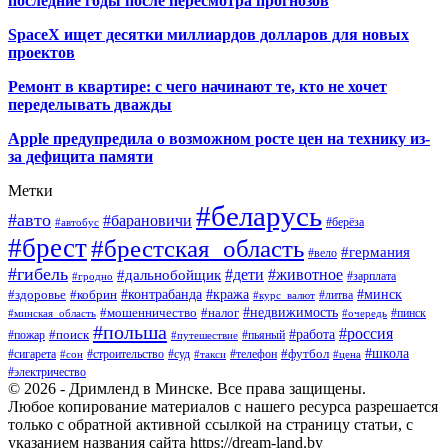
последние годы после пересмотра прогнозов
SpaceX ищет десятки миллиардов долларов для новых
проектов
Ремонт в квартире: с чего начинают те, кто не хочет
переделывать дважды
Apple предупредила о возможном росте цен на технику из-
за дефицита памяти
Метки
#беларусь
#авто
#барановичи
#автобус
#берёза
#брест
#брестская_область
#германия
#вело
#гибель
#дети
#животное
#дальнобойщик
#гродно
#зарплата
#кража
#минск
#здоровье
#контрабанда
#кобрин
#курс_валют
#литва
#недвижимость
#мошенничество
#налог
#пинск
#минская_область
#очередь
#польша
#россия
#работа
#поиск
#пьяный
#пожар
#путешествие
#футбол
#школа
#сигарета
#суд
#телефон
#строительство
#такси
#цена
#сон
#электричество
© 2026 - Дримленд в Минске. Все права защищены.
Любое копирование материалов с нашего ресурса разрешается
только с обратной активной ссылкой на страницу статьи, с
указанием названия сайта https://dream-land.by