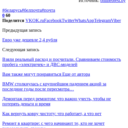
Источник:
onlinebrest.by
#беларусь
#белпочта
#почта
0
60
Поделится
VK
OK.ru
Facebook
Twitter
WhatsApp
Telegram
Viber
Предыдущая запись
Евро уже дешевле 2,4 рубля
Следующая запись
Взяли реальный расход и посчитали. Сравниваем стоимость
пробега «электричек» и ДВС-моделей
Вам также могут понравиться
Еще от автора
BMW столкнулась с крупнейшим падением акций за
последние годы после пересмотра…
Демонтаж перед ремонтом: что важно учесть, чтобы не
потерять деньги и время
Как вернуть ковру чистоту: что работает, а что нет
Ремонт в квартире: с чего начинают те, кто не хочет