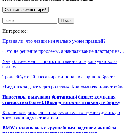
Интересное:
Правда ли, что левши изначально умнее правшей?
«Это не решение проблемы, а накладывание пластыря на…
Умер бизнесмен — прототип главного героя культового
фильма…
Троллейбус с 20 пассажирами попал в аварию в Бресте
«Вода текла даже через розетки». Как «умная» новостройка…
Инвесторы выкупают британский бизнес: компания
стоимостью более £10 млрд готовится покинуть биржу
Как не потерять деньги на ремонте: что нужно сделать до
того, как придут строители
BMW столкнулась с крупнейшим падением акций за