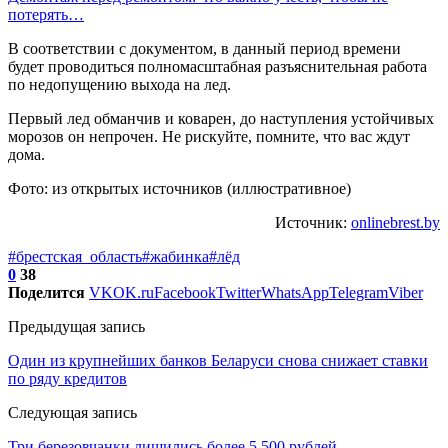
потерять…
В соответствии с документом, в данный период времени
будет проводиться полномасштабная разъяснительная работа
по недопущению выхода на лед.
Первый лед обманчив и коварен, до наступления устойчивых
морозов он непрочен. Не рискуйте, помните, что вас ждут
дома.
Фото: из открытых источников (иллюстративное)
Источник:
onlinebrest.by
#брестская_область
#жабинка
#лёд
0
38
Поделится
VK
OK.ru
Facebook
Twitter
WhatsApp
Telegram
Viber
Предыдущая запись
Один из крупнейших банков Беларуси снова снижает ставки
по ряду кредитов
Следующая запись
Три березовчанки лишились более 5 500 рублей