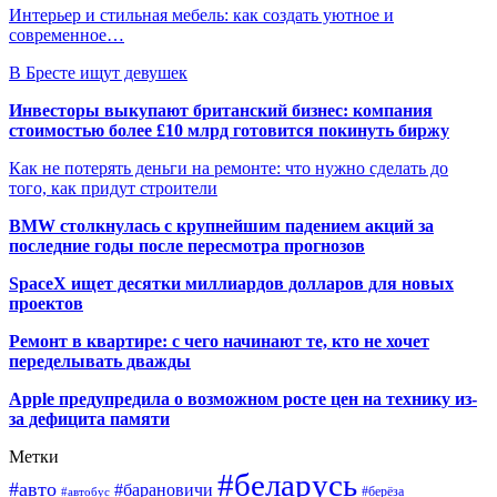
Интерьер и стильная мебель: как создать уютное и
современное…
В Бресте ищут девушек
Инвесторы выкупают британский бизнес: компания
стоимостью более £10 млрд готовится покинуть биржу
Как не потерять деньги на ремонте: что нужно сделать до
того, как придут строители
BMW столкнулась с крупнейшим падением акций за
последние годы после пересмотра прогнозов
SpaceX ищет десятки миллиардов долларов для новых
проектов
Ремонт в квартире: с чего начинают те, кто не хочет
переделывать дважды
Apple предупредила о возможном росте цен на технику из-
за дефицита памяти
Метки
#беларусь
#авто
#барановичи
#автобус
#берёза