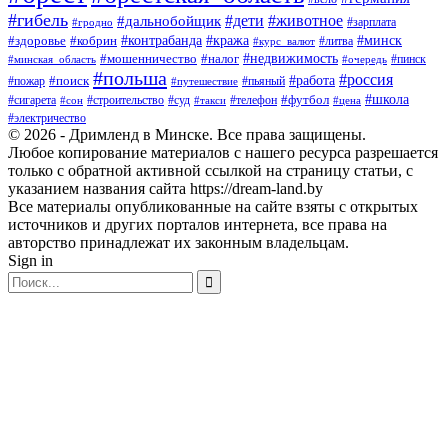
#гибель
#дети
#животное
#дальнобойщик
#гродно
#зарплата
#кража
#минск
#здоровье
#контрабанда
#кобрин
#курс_валют
#литва
#недвижимость
#мошенничество
#налог
#пинск
#минская_область
#очередь
#польша
#россия
#работа
#поиск
#пьяный
#пожар
#путешествие
#футбол
#школа
#сигарета
#суд
#телефон
#строительство
#такси
#цена
#сон
#электричество
© 2026 - Дримленд в Минске. Все права защищены.
Любое копирование материалов с нашего ресурса разрешается
только с обратной активной ссылкой на страницу статьи, с
указанием названия сайта https://dream-land.by
Все материалы опубликованные на сайте взяты с открытых
источников и других порталов интернета, все права на
авторство принадлежат их законным владельцам.
Sign in