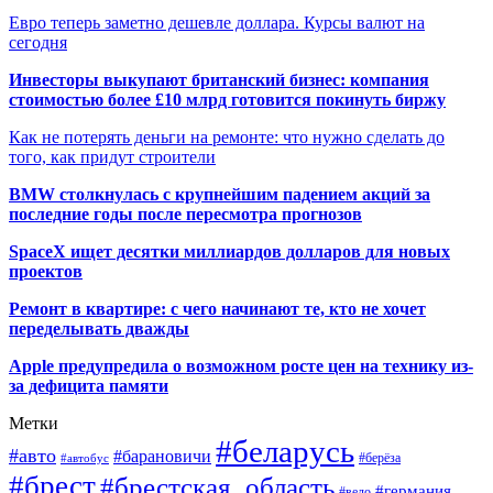
Евро теперь заметно дешевле доллара. Курсы валют на
сегодня
Инвесторы выкупают британский бизнес: компания
стоимостью более £10 млрд готовится покинуть биржу
Как не потерять деньги на ремонте: что нужно сделать до
того, как придут строители
BMW столкнулась с крупнейшим падением акций за
последние годы после пересмотра прогнозов
SpaceX ищет десятки миллиардов долларов для новых
проектов
Ремонт в квартире: с чего начинают те, кто не хочет
переделывать дважды
Apple предупредила о возможном росте цен на технику из-
за дефицита памяти
Метки
#беларусь
#авто
#барановичи
#автобус
#берёза
#брест
#брестская_область
#германия
#вело