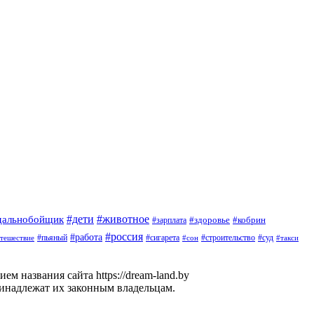
#дети
#животное
дальнобойщик
#здоровье
#кобрин
#зарплата
#россия
#работа
#пьяный
#сигарета
#суд
тешествие
#строительство
#такси
#сон
м названия сайта https://dream-land.by
ринадлежат их законным владельцам.