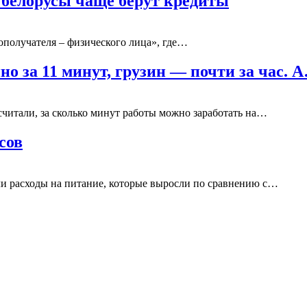
х белорусы чаще берут кредиты
ополучателя – физического лица», где…
о за 11 минут, грузин — почти за час. 
считали, за сколько минут работы можно заработать на…
сов
али расходы на питание, которые выросли по сравнению с…