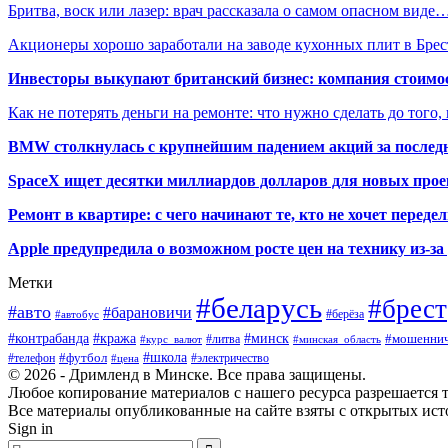
Бритва, воск или лазер: врач рассказала о самом опасном виде
Акционеры хорошо заработали на заводе кухонных плит в Брес
Инвесторы выкупают британский бизнес: компания стоимос
Как не потерять деньги на ремонте: что нужно сделать до того,
BMW столкнулась с крупнейшим падением акций за последн
SpaceX ищет десятки миллиардов долларов для новых прое
Ремонт в квартире: с чего начинают те, кто не хочет перед
Apple предупредила о возможном росте цен на технику из-з
Метки
#беларусь
#брест
#авто
#барановичи
#автобус
#берёза
#кража
#минск
#контрабанда
#мошеннич
#курс_валют
#литва
#минская_область
#футбол
#школа
#телефон
#электричество
#цена
© 2026 - Дримленд в Минске. Все права защищены.
Любое копирование материалов с нашего ресурса разрешается тол
Все материалы опубликованные на сайте взяты с открытых исто
Sign in