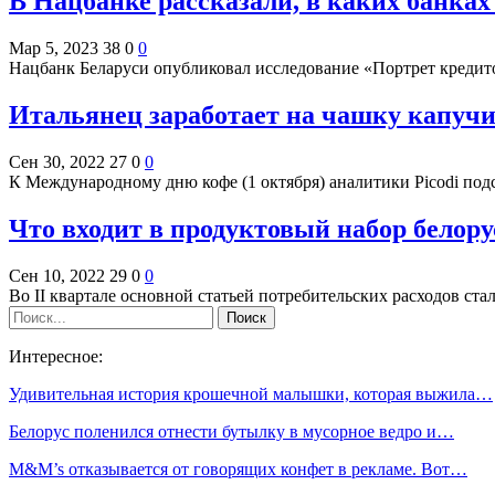
В Нацбанке рассказали, в каких банка
Мар 5, 2023
38
0
0
Нацбанк Беларуси опубликовал исследование «Портрет кредит
Итальянец заработает на чашку капучин
Сен 30, 2022
27
0
0
К Международному дню кофе (1 октября) аналитики Picodi под
Что входит в продуктовый набор белору
Сен 10, 2022
29
0
0
Во II квартале основной статьей потребительских расходов ст
Интересное:
Удивительная история крошечной малышки, которая выжила…
Белорус поленился отнести бутылку в мусорное ведро и…
M&M’s отказывается от говорящих конфет в рекламе. Вот…