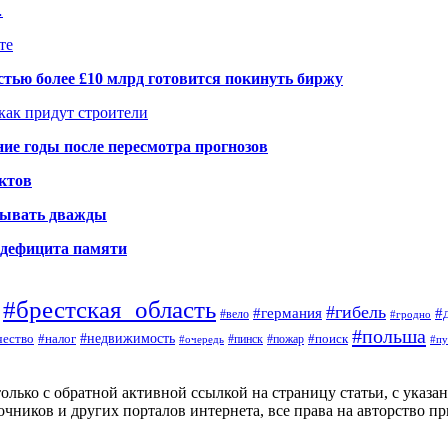
…
те
тью более £10 млрд готовится покинуть биржу
 как придут строители
ие годы после пересмотра прогнозов
ктов
елывать дважды
а дефицита памяти
#брестская_область
#гибель
#германия
#
#вело
#гродно
#польша
#недвижимость
#поиск
ество
#налог
#пинск
#очередь
#пожар
#пу
ько с обратной активной ссылкой на страницу статьи, с указание
чников и других порталов интернета, все права на авторство п