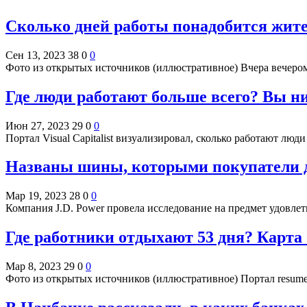
Сколько дней работы понадобится жите
Сен 13, 2023
38
0
0
Фото из открытых источников (иллюстративное) Вчера вечеро
Где люди работают больше всего? Вы ни
Июн 27, 2023
29
0
0
Портал Visual Capitalist визуализировал, сколько работают лю
Названы шины, которыми покупатели 
Мар 19, 2023
28
0
0
Компания J.D. Power провела исследование на предмет удов
Где работники отдыхают 53 дня? Карта 
Мар 8, 2023
29
0
0
Фото из открытых источников (иллюстративное) Портал resume