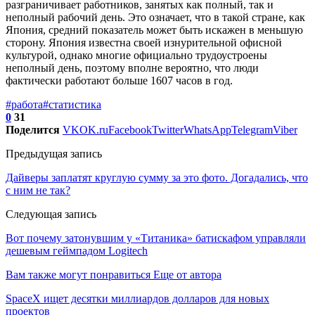
разграничивает работников, занятых как полный, так и
неполный рабочий день. Это означает, что в такой стране, как
Япония, средний показатель может быть искажен в меньшую
сторону. Япония известна своей изнурительной офисной
культурой, однако многие официально трудоустроены
неполный день, поэтому вполне вероятно, что люди
фактически работают больше 1607 часов в год.
#работа
#статистика
0
31
Поделится
VK
OK.ru
Facebook
Twitter
WhatsApp
Telegram
Viber
Предыдущая запись
Дайверы заплатят круглую сумму за это фото. Догадались, что
с ним не так?
Следующая запись
Вот почему затонувшим у «Титаника» батискафом управляли
дешевым геймпадом Logitech
Вам также могут понравиться
Еще от автора
SpaceX ищет десятки миллиардов долларов для новых
проектов