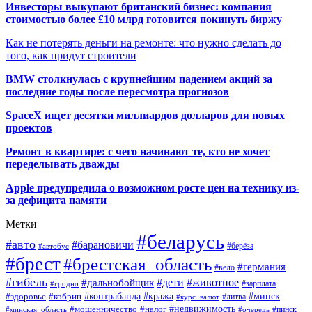
Инвесторы выкупают британский бизнес: компания
стоимостью более £10 млрд готовится покинуть биржу
Как не потерять деньги на ремонте: что нужно сделать до
того, как придут строители
BMW столкнулась с крупнейшим падением акций за
последние годы после пересмотра прогнозов
SpaceX ищет десятки миллиардов долларов для новых
проектов
Ремонт в квартире: с чего начинают те, кто не хочет
переделывать дважды
Apple предупредила о возможном росте цен на технику из-
за дефицита памяти
Метки
#беларусь
#авто
#барановичи
#автобус
#берёза
#брест
#брестская_область
#германия
#вело
#гибель
#дети
#животное
#дальнобойщик
#гродно
#зарплата
#кража
#минск
#здоровье
#контрабанда
#кобрин
#курс_валют
#литва
#недвижимость
#мошенничество
#налог
#пинск
#минская_область
#очередь