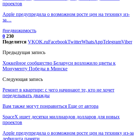
проектов
Apple предупредила о возможном росте цен на технику из-
за…
#недвижимость
0
230
Поделится
VK
OK.ru
Facebook
Twitter
WhatsApp
Telegram
Viber
Предыдущая запись
Хоккейное сообщество Беларуси возложило цветы к
Монументу Победы в Минске
Следующая запись
Ремонт в квартире: с чего начинают те, кто не хочет
переделывать дважды
Вам также могут понравиться
Еще от автора
SpaceX ищет десятки миллиардов долларов для новых
проектов
Apple предупредила о возможном росте цен на технику из-за
дефицита памяти