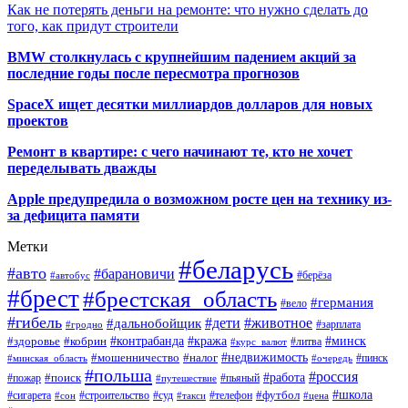
Как не потерять деньги на ремонте: что нужно сделать до
того, как придут строители
BMW столкнулась с крупнейшим падением акций за
последние годы после пересмотра прогнозов
SpaceX ищет десятки миллиардов долларов для новых
проектов
Ремонт в квартире: с чего начинают те, кто не хочет
переделывать дважды
Apple предупредила о возможном росте цен на технику из-
за дефицита памяти
Метки
#беларусь
#авто
#барановичи
#автобус
#берёза
#брест
#брестская_область
#германия
#вело
#гибель
#дети
#животное
#дальнобойщик
#гродно
#зарплата
#кража
#минск
#здоровье
#контрабанда
#кобрин
#курс_валют
#литва
#недвижимость
#мошенничество
#налог
#пинск
#минская_область
#очередь
#польша
#россия
#работа
#поиск
#пьяный
#пожар
#путешествие
#футбол
#школа
#сигарета
#суд
#телефон
#строительство
#такси
#цена
#сон