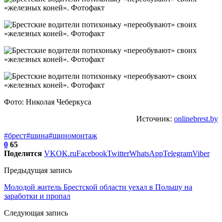
Фото: Николая Чеберкуса
Источник:
onlinebrest.by
#брест
#шина
#шиномонтаж
0
65
Поделится
VK
OK.ru
Facebook
Twitter
WhatsApp
Telegram
Viber
Предыдущая запись
Молодой житель Брестской области уехал в Польшу на
заработки и пропал
Следующая запись