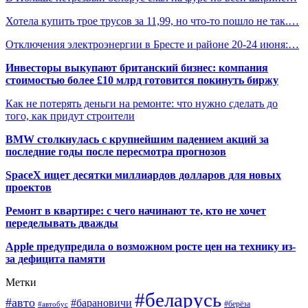
Хотела купить трое трусов за 11,99, но что-то пошло не так.…
Отключения электроэнергии в Бресте и районе 20-24 июня:…
Инвесторы выкупают британский бизнес: компания
стоимостью более £10 млрд готовится покинуть биржу
Как не потерять деньги на ремонте: что нужно сделать до
того, как придут строители
BMW столкнулась с крупнейшим падением акций за
последние годы после пересмотра прогнозов
SpaceX ищет десятки миллиардов долларов для новых
проектов
Ремонт в квартире: с чего начинают те, кто не хочет
переделывать дважды
Apple предупредила о возможном росте цен на технику из-
за дефицита памяти
Метки
#беларусь
#авто
#барановичи
#автобус
#берёза