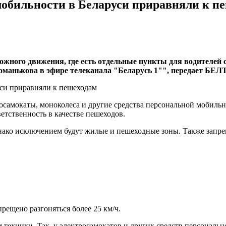
мобильности в Беларуси приравняли к п
ожного движения, где есть отдельные пункты для водителей 
оманькова в эфире телеканала "Беларусь 1"", передает БЕЛ
самокаты, моноколеса и другие средства персональной мобильн
тственность в качестве пешеходов.
однако исключением будут жилые и пешеходные зоны. Также запр
ещено разгоняться более 25 км/ч.
 техники. Так, у электросамокатов и других средств персональ