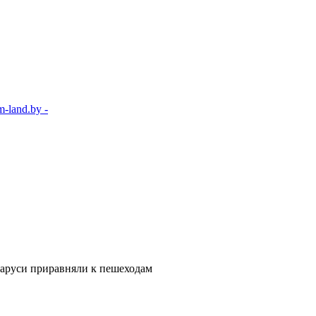
-land.by -
ларуси приравняли к пешеходам