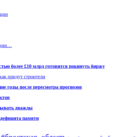
иции
нции…
тью более £10 млрд готовится покинуть биржу
 как придут строители
ие годы после пересмотра прогнозов
ктов
елывать дважды
а дефицита памяти
#брестская_область