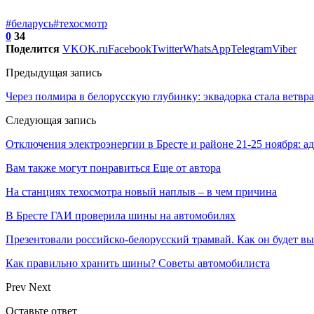
#беларусь
#техосмотр
0
34
Поделится
VK
OK.ru
Facebook
Twitter
WhatsApp
Telegram
Viber
Предыдущая запись
Через полмира в белорусскую глубинку: эквадорка стала ветвр
Следующая запись
Отключения электроэнергии в Бресте и районе 21-25 ноября: ад
Вам также могут понравиться
Еще от автора
На станциях техосмотра новый наплыв – в чем причина
В Бресте ГАИ проверила шины на автомобилях
Презентовали российско-белорусский трамвай. Как он будет вы
Как правильно хранить шины? Советы автомобилиста
Prev
Next
Оставьте ответ