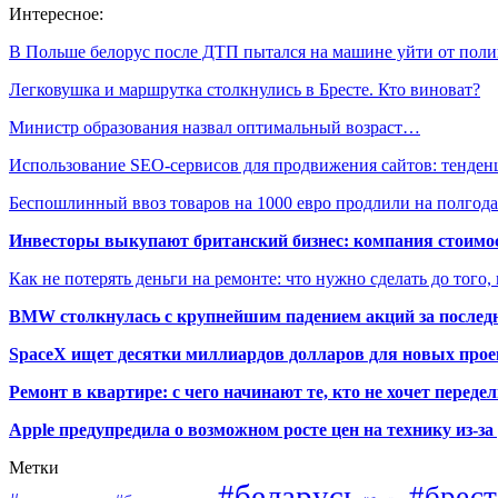
Интересное:
В Польше белорус после ДТП пытался на машине уйти от пол
Легковушка и маршрутка столкнулись в Бресте. Кто виноват?
Министр образования назвал оптимальный возраст…
Использование SEO-сервисов для продвижения сайтов: тенде
Беспошлинный ввоз товаров на 1000 евро продлили на полгода
Инвесторы выкупают британский бизнес: компания стоимос
Как не потерять деньги на ремонте: что нужно сделать до того,
BMW столкнулась с крупнейшим падением акций за последн
SpaceX ищет десятки миллиардов долларов для новых прое
Ремонт в квартире: с чего начинают те, кто не хочет перед
Apple предупредила о возможном росте цен на технику из-з
Метки
#беларусь
#брест