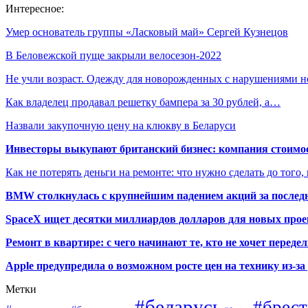
Интересное:
Умер основатель группы «Ласковый май» Сергей Кузнецов
В Беловежской пуще закрыли велосезон-2022
Не учли возраст. Одежду для новорожденных с нарушениями
Как владелец продавал решетку бампера за 30 рублей, а…
Назвали закупочную цену на клюкву в Беларуси
Инвесторы выкупают британский бизнес: компания стоимос
Как не потерять деньги на ремонте: что нужно сделать до того,
BMW столкнулась с крупнейшим падением акций за последн
SpaceX ищет десятки миллиардов долларов для новых прое
Ремонт в квартире: с чего начинают те, кто не хочет перед
Apple предупредила о возможном росте цен на технику из-з
Метки
#беларусь
#брест