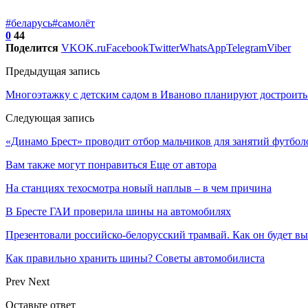
#беларусь
#самолёт
0
44
Поделится
VK
OK.ru
Facebook
Twitter
WhatsApp
Telegram
Viber
Предыдущая запись
Многоэтажку с детским садом в Иваново планируют достроить 
Следующая запись
«Динамо Брест» проводит отбор мальчиков для занятий футбол
Вам также могут понравиться
Еще от автора
На станциях техосмотра новый наплыв – в чем причина
В Бресте ГАИ проверила шины на автомобилях
Презентовали российско-белорусский трамвай. Как он будет вы
Как правильно хранить шины? Советы автомобилиста
Prev
Next
Оставьте ответ