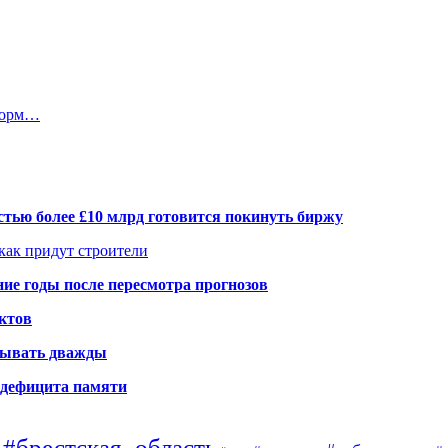
 норм…
тью более £10 млрд готовится покинуть биржу
 как придут строители
ие годы после пересмотра прогнозов
ктов
елывать дважды
а дефицита памяти
#брестская_область