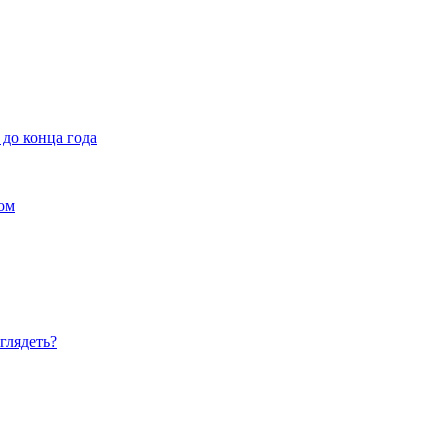
до конца года
ом
глядеть?