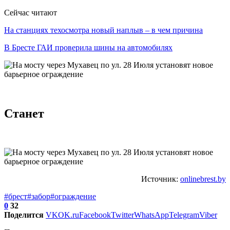
Сейчас читают
На станциях техосмотра новый наплыв – в чем причина
В Бресте ГАИ проверила шины на автомобилях
Станет
Источник:
onlinebrest.by
#брест
#забор
#ограждение
0
32
Поделится
VK
OK.ru
Facebook
Twitter
WhatsApp
Telegram
Viber