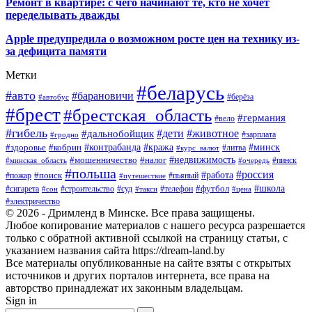
Ремонт в квартире: с чего начинают те, кто не хочет
переделывать дважды
Apple предупредила о возможном росте цен на технику из-
за дефицита памяти
Метки
#беларусь
#авто
#барановичи
#автобус
#берёза
#брест
#брестская_область
#германия
#вело
#гибель
#дети
#животное
#дальнобойщик
#гродно
#зарплата
#кража
#минск
#здоровье
#контрабанда
#кобрин
#курс_валют
#литва
#недвижимость
#мошенничество
#налог
#пинск
#минская_область
#очередь
#польша
#россия
#работа
#поиск
#пьяный
#пожар
#путешествие
#футбол
#школа
#сигарета
#суд
#телефон
#строительство
#такси
#цена
#сон
#электричество
© 2026 - Дримленд в Минске. Все права защищены.
Любое копирование материалов с нашего ресурса разрешается
только с обратной активной ссылкой на страницу статьи, с
указанием названия сайта https://dream-land.by
Все материалы опубликованные на сайте взяты с открытых
источников и других порталов интернета, все права на
авторство принадлежат их законным владельцам.
Sign in