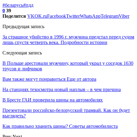
#беларусь
#пдд
0
39
Поделится
VK
OK.ru
Facebook
Twitter
WhatsApp
Telegram
Viber
Предыдущая запись
За страшное убийство в 1996 г. мужчина предстал перед судом
лишь спустя четверть века. Подробности истории
Следующая запись
В Польше арестовали мужчину, который украл у соседок 1630
трусов и лифчиков
Вам также могут понравиться
Еще от автора
На станциях техосмотра новый наплыв – в чем причина
В Бресте ГАИ проверила шины на автомобилях
Презентовали российско-белорусский трамвай. Как он будет
выглядеть?
Как правильно хранить шины? Советы автомобилиста
Prev
Next