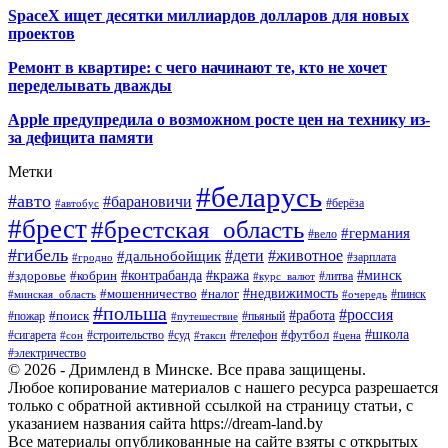
SpaceX ищет десятки миллиардов долларов для новых
проектов
Ремонт в квартире: с чего начинают те, кто не хочет
переделывать дважды
Apple предупредила о возможном росте цен на технику из-
за дефицита памяти
Метки
#беларусь
#авто
#барановичи
#автобус
#берёза
#брест
#брестская_область
#германия
#вело
#гибель
#дети
#животное
#дальнобойщик
#гродно
#зарплата
#кража
#минск
#здоровье
#контрабанда
#кобрин
#курс_валют
#литва
#недвижимость
#мошенничество
#налог
#пинск
#минская_область
#очередь
#польша
#россия
#работа
#поиск
#пьяный
#пожар
#путешествие
#футбол
#школа
#сигарета
#суд
#телефон
#строительство
#такси
#цена
#сон
#электричество
© 2026 - Дримленд в Минске. Все права защищены.
Любое копирование материалов с нашего ресурса разрешается
только с обратной активной ссылкой на страницу статьи, с
указанием названия сайта https://dream-land.by
Все материалы опубликованные на сайте взяты с открытых