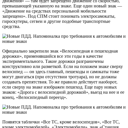
движения» — там будет запрещено движение со скоростью,
превышающей указанную на знаке. Еще один новый знак —
«Движение на средствах персональной мобильности
запрещено». Под СПМ стоит понимать электросамокаты,
гироскутеры, сегвеи и другие подобные транспортные
средства.
Официально закрепили знак «Велосипедная и пешеходная
дорожки», применявшийся все эти годы в качестве
экспериментального. Такие дорожки разграничены
конструктивно или разметкой. Если на похожем знаке сверху
велосипед — он здесь главный, пешеходы и самокаты тоже
могут двигаться (при отсутствии тротуара), но не должны
создавать препятствия. То же правило действует наоборот,
если сверху на знаке изображен пешеход. Еще пару новых
знаков: «Дорога с велосипедной дорожкой», выезд на нее и ее
конец, «Велосипедный переезд».
Появятся таблички «Все ТС, кроме велосипедов», «Все ТС,
кроме электромобилей», «Электромобили», знак «Станция