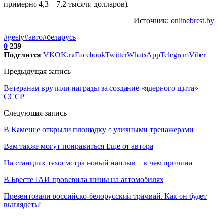
примерно 4,3—7,2 тысячи долларов).
Источник:
onlinebrest.by
#geely
#авто
#беларусь
0
239
Поделится
VK
OK.ru
Facebook
Twitter
WhatsApp
Telegram
Viber
Предыдущая запись
Ветеранам вручили награды за создание «ядерного щита»
СССР
Следующая запись
В Каменце открыли площадку с уличными тренажерами
Вам также могут понравиться
Еще от автора
На станциях техосмотра новый наплыв – в чем причина
В Бресте ГАИ проверила шины на автомобилях
Презентовали российско-белорусский трамвай. Как он будет
выглядеть?