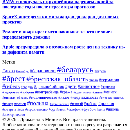
BMW столкнулась с крупнейшим падением акций за
последние годы после пересмотра прогнозов
SpaceX ищет десятки миллиардов долларов для новых
проектов
Ремонт в квартире: с чего начинают те, кто не хочет
переделывать дважды
Apple предупредила о возможном росте цен на технику из-
за дефицита памяти
Метки
#беларусь
#авто
#барановичи
#автобус
#берёза
#брест
#брестская_область
#германия
#вело
#гибель
#дети
#животное
#дальнобойщик
#гродно
#зарплата
#кража
#минск
#здоровье
#контрабанда
#кобрин
#курс_валют
#литва
#недвижимость
#мошенничество
#налог
#пинск
#минская_область
#очередь
#польша
#россия
#работа
#поиск
#пьяный
#пожар
#путешествие
#футбол
#школа
#сигарета
#суд
#телефон
#строительство
#такси
#цена
#сон
#электричество
© 2026 - Дримленд в Минске. Все права защищены.
Любое копирование материалов с нашего ресурса разрешается
только с обратной активной ссылкой на страницу статьи, с