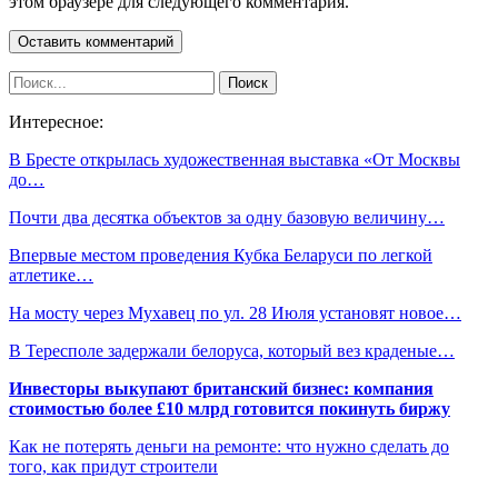
этом браузере для следующего комментария.
Интересное:
В Бресте открылась художественная выставка «От Москвы
до…
Почти два десятка объектов за одну базовую величину…
Впервые местом проведения Кубка Беларуси по легкой
атлетике…
На мосту через Мухавец по ул. 28 Июля установят новое…
В Тересполе задержали белоруса, который вез краденые…
Инвесторы выкупают британский бизнес: компания
стоимостью более £10 млрд готовится покинуть биржу
Как не потерять деньги на ремонте: что нужно сделать до
того, как придут строители