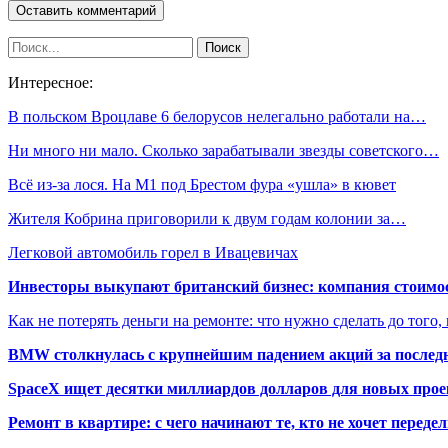
Интересное:
В польском Вроцлаве 6 белорусов нелегально работали на…
Ни много ни мало. Сколько зарабатывали звезды советского…
Всё из-за лося. На М1 под Брестом фура «ушла» в кювет
Жителя Кобрина приговорили к двум годам колонии за…
Легковой автомобиль горел в Ивацевичах
Инвесторы выкупают британский бизнес: компания стоимос
Как не потерять деньги на ремонте: что нужно сделать до того,
BMW столкнулась с крупнейшим падением акций за последн
SpaceX ищет десятки миллиардов долларов для новых прое
Ремонт в квартире: с чего начинают те, кто не хочет перед