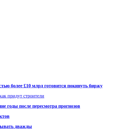
тью более £10 млрд готовится покинуть биржу
 как придут строители
ие годы после пересмотра прогнозов
ктов
елывать дважды