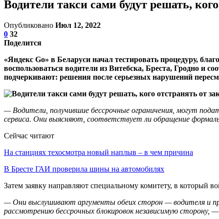
Водители такси сами будут решать, кого 
Опубликовано
Июл 12, 2022
0
32
Поделится
«Яндекс Go» в Беларуси начал тестировать процедуру, благ
воспользоваться водители из Витебска, Бреста, Гродно и с
подчеркивают: решения после серьезных нарушений пересма
— Водители, получившие бессрочные ограничения, могут подат
сервиса. Они выясняют, соответствует ли обращение формал
Сейчас читают
На станциях техосмотра новый наплыв – в чем причина
В Бресте ГАИ проверила шины на автомобилях
Затем заявку направляют специальному комитету, в который в
— Они выслушивают аргументы обеих сторон — водителя и пр
рассмотрению бессрочных блокировок независимую сторону, —