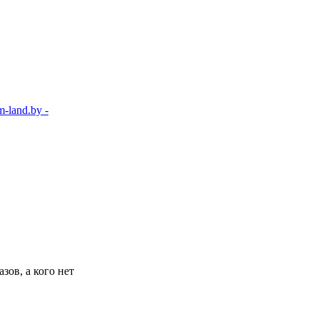
-land.by -
зов, а кого нет