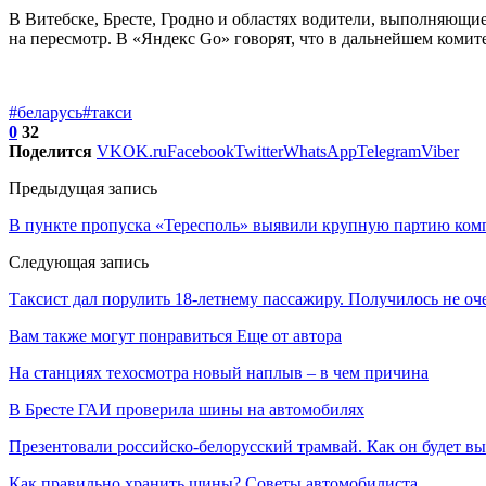
В Витебске, Бресте, Гродно и областях водители, выполняющие
на пересмотр. В «Яндекс Go» говорят, что в дальнейшем комите
#беларусь
#такси
0
32
Поделится
VK
OK.ru
Facebook
Twitter
WhatsApp
Telegram
Viber
Предыдущая запись
В пункте пропуска «Тересполь» выявили крупную партию комп
Следующая запись
Таксист дал порулить 18-летнему пассажиру. Получилось не оч
Вам также могут понравиться
Еще от автора
На станциях техосмотра новый наплыв – в чем причина
В Бресте ГАИ проверила шины на автомобилях
Презентовали российско-белорусский трамвай. Как он будет вы
Как правильно хранить шины? Советы автомобилиста