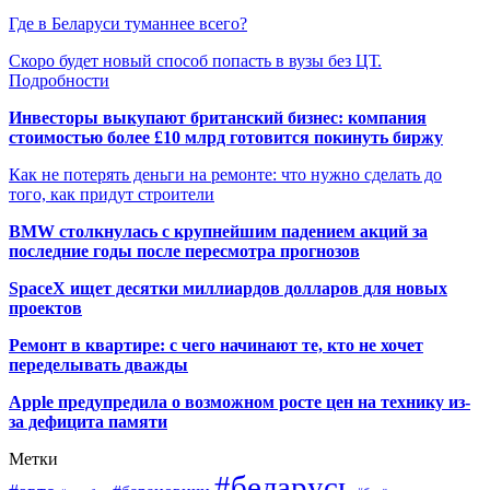
Где в Беларуси туманнее всего?
Скоро будет новый способ попасть в вузы без ЦТ.
Подробности
Инвесторы выкупают британский бизнес: компания
стоимостью более £10 млрд готовится покинуть биржу
Как не потерять деньги на ремонте: что нужно сделать до
того, как придут строители
BMW столкнулась с крупнейшим падением акций за
последние годы после пересмотра прогнозов
SpaceX ищет десятки миллиардов долларов для новых
проектов
Ремонт в квартире: с чего начинают те, кто не хочет
переделывать дважды
Apple предупредила о возможном росте цен на технику из-
за дефицита памяти
Метки
#беларусь