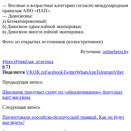
— Весовые и возрастные категории согласно международным
правилам АНО «НАП».
— Дивизионы:
а) Безэкипировочный;
б) Дивизион однослойной экипировки;
в) Дивизион многослойной экипировки.
Фото: из открытых источников (иллюстративное)
Источник:
onlinebrest.by
#брест
#тяжёлая_атлетика
0
71
Поделится
VK
OK.ru
Facebook
Twitter
WhatsApp
Telegram
Viber
Предыдущая запись
Школьник придумал схему по «обналичиванию» бонусных
карт магазина
Следующая запись
Презентовали российско-белорусский трамвай. Как он будет
выглядеть?