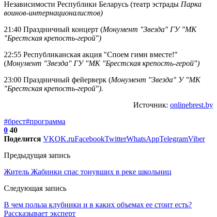
Независимости Республики Беларусь (театр эстрады
Парка
воинов-интернационалистов)
21:40 Праздничный концерт (
Монумент "Звезда" ГУ "МК
"Брестская крепость-герой")
22:55 Республиканская акция "Споем гимн вместе!"
(
Монумент "Звезда" ГУ "МК "Брестская крепость-герой")
23:00 Праздничный фейерверк (
Монумент "Звезда" У "МК
"Брестская крепость-герой").
Источник:
onlinebrest.by
#брест
#программа
0
40
Поделится
VK
OK.ru
Facebook
Twitter
WhatsApp
Telegram
Viber
Предыдущая запись
Житель Жабинки спас тонувших в реке школьниц
Следующая запись
В чем польза клубники и в каких объемах ее стоит есть?
Рассказывает эксперт