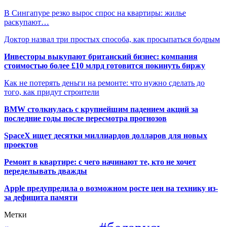
В Сингапуре резко вырос спрос на квартиры: жилье
раскупают…
Доктор назвал три простых способа, как просыпаться бодрым
Инвесторы выкупают британский бизнес: компания
стоимостью более £10 млрд готовится покинуть биржу
Как не потерять деньги на ремонте: что нужно сделать до
того, как придут строители
BMW столкнулась с крупнейшим падением акций за
последние годы после пересмотра прогнозов
SpaceX ищет десятки миллиардов долларов для новых
проектов
Ремонт в квартире: с чего начинают те, кто не хочет
переделывать дважды
Apple предупредила о возможном росте цен на технику из-
за дефицита памяти
Метки