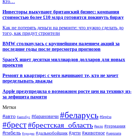
Кто…
Инвесторы выкупают британский бизнес: компания
стоимостью более £10 млрд готовится покинуть биржу
Как не потерять деньги на ремонте: что нужно сделать до
того, как придут строители
BMW столкнулась с крупнейшим падением акций за
последние годы после пересмотра прогнозов
SpaceX ищет десятки миллиардов долларов для новых
проектов
Ремонт в квартире: с чего начинают те, кто не хочет
переделывать дважды
Apple предупредила о возможном росте цен на технику из-
за дефицита памяти
Метки
#беларусь
#авто
#барановичи
#автобус
#берёза
#брест
#брестская_область
#германия
#вело
#гибель
#дети
#животное
#дальнобойщик
#гродно
#зарплата