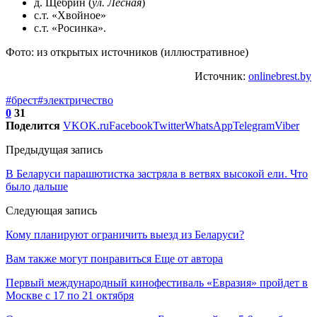
д. Щебрин (
ул. Лесная
)
с.т. «Хвойное»
с.т. «Росинка».
Фото: из открытых источников (иллюстративное)
Источник:
onlinebrest.by
#брест
#электричество
0
31
Поделится
VK
OK.ru
Facebook
Twitter
WhatsApp
Telegram
Viber
Предыдущая запись
В Беларуси парашютистка застряла в ветвях высокой ели. Что
было дальше
Следующая запись
Кому планируют ограничить выезд из Беларуси?
Вам также могут понравиться
Еще от автора
Первый международный кинофестиваль «Евразия» пройдет в
Москве с 17 по 21 октября