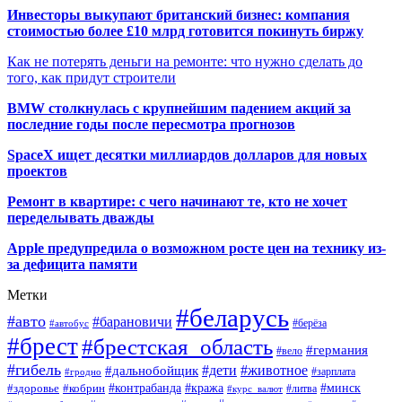
Инвесторы выкупают британский бизнес: компания
стоимостью более £10 млрд готовится покинуть биржу
Как не потерять деньги на ремонте: что нужно сделать до
того, как придут строители
BMW столкнулась с крупнейшим падением акций за
последние годы после пересмотра прогнозов
SpaceX ищет десятки миллиардов долларов для новых
проектов
Ремонт в квартире: с чего начинают те, кто не хочет
переделывать дважды
Apple предупредила о возможном росте цен на технику из-
за дефицита памяти
Метки
#беларусь
#авто
#барановичи
#автобус
#берёза
#брест
#брестская_область
#германия
#вело
#гибель
#дети
#животное
#дальнобойщик
#гродно
#зарплата
#кража
#минск
#здоровье
#контрабанда
#кобрин
#курс_валют
#литва