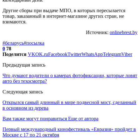
Другие сборы при выдаче МПО, в которых пересылается
товар, заказанный в интернет-магазине других стран, не
взимаются.
Источник:
onlinebrest.by
#беларусь
#посылка
0
78
Поделится
VK
OK.ru
Facebook
Twitter
WhatsApp
Telegram
Viber
Предыдущая запись
Что думают водители о камерах фотофиксации, которые ловят
авто без техосмотра?
Следующая запись
Открылся самый длинный в мире подвесной мост, сделанный
в основном из дерева
Вам также могут понравиться
Еще от автора
Первый международный кинофестиваль «Евразия» пройдет в
Москве с 17 по 21 октября