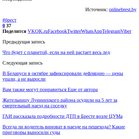
Источник:
onlinebrest.by
#брест
0
37
Поделится
VK
OK.ru
Facebook
Twitter
WhatsApp
Telegram
Viber
Предыдущая запись
Что будет с планетой, если на ней растает весь лед
Следующая запись
В Беларуси в октябре зафиксировали дефляцию — цены
упали, а не выросли
Вам также могут понравиться
Еще от автора
Жительницу Лунинецкого района осудили на 5 лет за
смертельный наезд на соседку
ГАИ рассказала подробности ДТП в Бресте возле ЦУМа
Всегда ли водитель виноват в наезде на пешехода? Какие
приговоры выносили суды