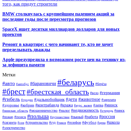
того, как придут строители
BMW столкнулась с крупнейшим падением акций за
последние годы после пересмотра прогнозов
SpaceX ищет десятки миллиардов долларов для новых
проектов
Ремонт в квартире: с чего начинают те, кто не хочет
переделывать дважды
Apple предупредила о возможном росте цен на технику из-
за дефицита памяти
Метки
#беларусь
#авто
#барановичи
#автобус
#берёза
#брест
#брестская_область
#германия
#вело
#гибель
#дети
#животное
#дальнобойщик
#гродно
#зарплата
#кража
#минск
#здоровье
#контрабанда
#кобрин
#курс_валют
#литва
#недвижимость
#мошенничество
#налог
#пинск
#минская_область
#очередь
#польша
#россия
#работа
#поиск
#пьяный
#пожар
#путешествие
#футбол
#школа
#сигарета
#суд
#телефон
#строительство
#такси
#цена
#сон
#электричество