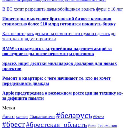
В ЕС хотят разрешить дальнобойщикам водить фуры с 18 лет
Инвесторы выкупают британский бизнес: компания
стоимостью более £10 млрд готовится покинуть биржу
Как не потерять деньги на ремонте: что нужно сделать до
того, как придут строители
BMW столкнулась с крупнейшим падением акций за
последние годы после пересмотра прогнозов
SpaceX ищет десятки миллиардов долларов для новых
проектов
Ремонт в квартире: с чего начинают те, кто не хочет
переделывать дважды
Apple предупредила о возможном росте цен на технику из-
за дефицита памяти
Метки
#беларусь
#авто
#барановичи
#автобус
#берёза
#брест
#брестская_область
#германия
#вело