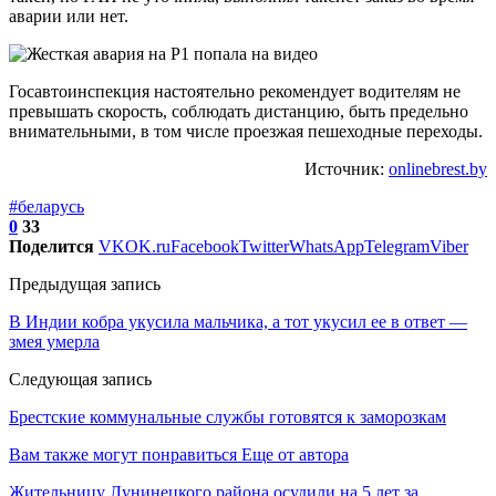
аварии или нет.
Госавтоинспекция настоятельно рекомендует водителям не
превышать скорость, соблюдать дистанцию, быть предельно
внимательными, в том числе проезжая пешеходные переходы.
Источник:
onlinebrest.by
#беларусь
0
33
Поделится
VK
OK.ru
Facebook
Twitter
WhatsApp
Telegram
Viber
Предыдущая запись
В Индии кобра укусила мальчика, а тот укусил ее в ответ —
змея умерла
Следующая запись
Брестские коммунальные службы готовятся к заморозкам
Вам также могут понравиться
Еще от автора
Жительницу Лунинецкого района осудили на 5 лет за