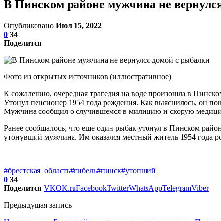
В Пинском районе мужчина не вернулс
Опубликовано
Июл 15, 2022
0
34
Поделится
Фото из открытых источников (иллюстративное)
К сожалению, очередная трагедия на воде произошла в Пинско
Утонул пенсионер 1954 года рождения. Как выяснилось, он поше
Мужчина сообщил о случившемся в милицию и скорую медиц
Ранее сообщалось, что еще один рыбак утонул в Пинском район
утонувший мужчина. Им оказался местный житель 1954 года ро
#брестская_область
#гибель
#пинск
#утопший
0
34
Поделится
VK
OK.ru
Facebook
Twitter
WhatsApp
Telegram
Viber
Предыдущая запись