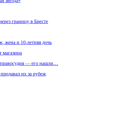
я звезда»
ерез границу в Бресте
, жена и 10-летняя дочь
т магазина
т правосудия — его нашли…
 продавал их за рубеж