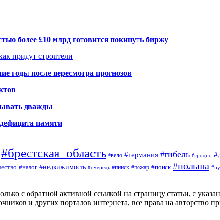
тью более £10 млрд готовится покинуть биржу
 как придут строители
ие годы после пересмотра прогнозов
ктов
елывать дважды
а дефицита памяти
#брестская_область
#гибель
#германия
#
#вело
#гродно
#польша
#недвижимость
#поиск
ество
#налог
#пинск
#очередь
#пожар
#пу
ько с обратной активной ссылкой на страницу статьи, с указание
чников и других порталов интернета, все права на авторство п