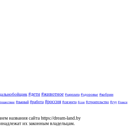
#дети
#животное
дальнобойщик
#здоровье
#кобрин
#зарплата
#россия
#работа
#пьяный
#сигарета
#суд
тешествие
#строительство
#такси
#сон
м названия сайта https://dream-land.by
ринадлежат их законным владельцам.