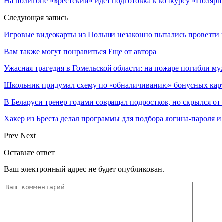
На полигоне «Брестский» идет подготовка к конкурсу «Полярна
Следующая запись
Игровые видеокарты из Польши незаконно пытались провезти ч
Вам также могут понравиться
Еще от автора
Ужасная трагедия в Гомельской области: на пожаре погибли муж
Школьник придумал схему по «обналичиванию» бонусных кар
В Беларуси тренер годами совращал подростков, но скрылся о
Хакер из Бреста делал программы для подбора логина-пароля и
Prev
Next
Оставьте ответ
Ваш электронный адрес не будет опубликован.