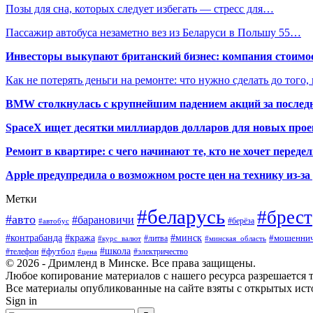
Позы для сна, которых следует избегать — стресс для…
Пассажир автобуса незаметно вез из Беларуси в Польшу 55…
Инвесторы выкупают британский бизнес: компания стоимос
Как не потерять деньги на ремонте: что нужно сделать до того,
BMW столкнулась с крупнейшим падением акций за последн
SpaceX ищет десятки миллиардов долларов для новых прое
Ремонт в квартире: с чего начинают те, кто не хочет перед
Apple предупредила о возможном росте цен на технику из-з
Метки
#беларусь
#брест
#авто
#барановичи
#автобус
#берёза
#кража
#минск
#контрабанда
#мошеннич
#курс_валют
#литва
#минская_область
#футбол
#школа
#телефон
#электричество
#цена
© 2026 - Дримленд в Минске. Все права защищены.
Любое копирование материалов с нашего ресурса разрешается тол
Все материалы опубликованные на сайте взяты с открытых исто
Sign in