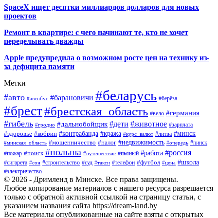
SpaceX ищет десятки миллиардов долларов для новых
проектов
Ремонт в квартире: с чего начинают те, кто не хочет
переделывать дважды
Apple предупредила о возможном росте цен на технику из-
за дефицита памяти
Метки
#беларусь
#авто
#барановичи
#автобус
#берёза
#брест
#брестская_область
#германия
#вело
#гибель
#дети
#животное
#дальнобойщик
#гродно
#зарплата
#кража
#минск
#здоровье
#контрабанда
#кобрин
#курс_валют
#литва
#недвижимость
#мошенничество
#налог
#пинск
#минская_область
#очередь
#польша
#россия
#работа
#поиск
#пьяный
#пожар
#путешествие
#футбол
#школа
#сигарета
#суд
#телефон
#строительство
#такси
#цена
#сон
#электричество
© 2026 - Дримленд в Минске. Все права защищены.
Любое копирование материалов с нашего ресурса разрешается
только с обратной активной ссылкой на страницу статьи, с
указанием названия сайта https://dream-land.by
Все материалы опубликованные на сайте взяты с открытых