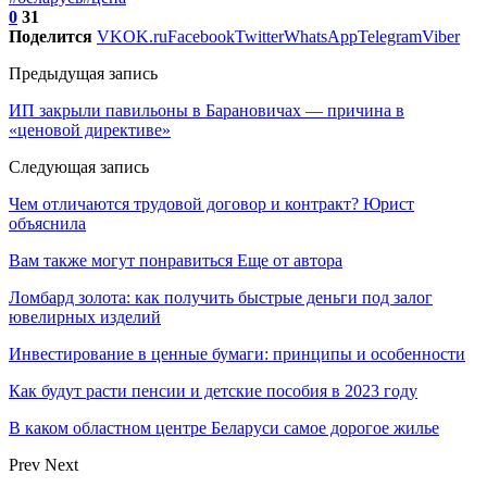
0
31
Поделится
VK
OK.ru
Facebook
Twitter
WhatsApp
Telegram
Viber
Предыдущая запись
ИП закрыли павильоны в Барановичах — причина в
«ценовой директиве»
Следующая запись
Чем отличаются трудовой договор и контракт? Юрист
объяснила
Вам также могут понравиться
Еще от автора
Ломбард золота: как получить быстрые деньги под залог
ювелирных изделий
Инвестирование в ценные бумаги: принципы и особенности
Как будут расти пенсии и детские пособия в 2023 году
В каком областном центре Беларуси самое дорогое жилье
Prev
Next