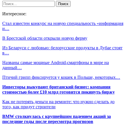
Интересное:
Стал известен конкурс на новую специальность «информация
и…
В Брестской области открыли новую ферму
Из Беларуси с любовью: белорусские продукты в Дубае стоят
в…
Названы самые мощные Android-смартфоны в мире на
данный…
Птичий грипп фиксируется у кошек в Польше, некоторых…
Инвесторы выкупают британский бизнес: компания
стоимостью более £10 млрд готовится покинуть биржу
Как не потерять деньги на ремонте: что нужно сделать до
того, как придут строители
BMW столкнулась с крупнейшим падением акций за
последние годы после пересмотра прогнозов