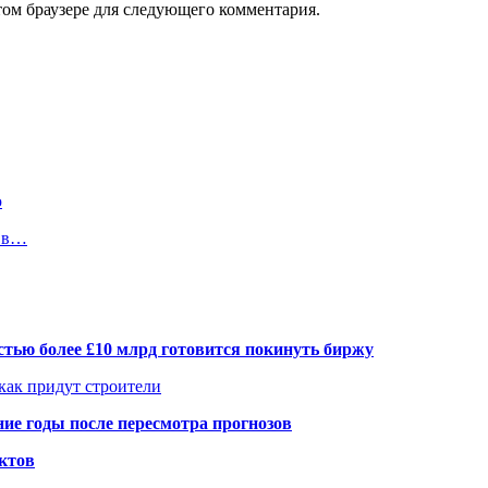
том браузере для следующего комментария.
ю
о в…
тью более £10 млрд готовится покинуть биржу
 как придут строители
ие годы после пересмотра прогнозов
ктов