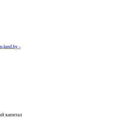
-land.by -
ый капитал