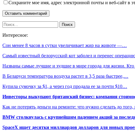
Сохраните мое имя, адрес электронной почты и веб-сайт в э
Интересное:
Сон менее 8 часов в сутки увеличивает жир на животе —…
Самый известный белорусский кот заболел и перенес операци
Названы самые лучшие и худшие в мире города для жизни. Кт
В Беларуси температура воздуха растет в 3,5 раза быстрее,…
Купила сумочку за $1, а через год продала ее за почти $10…
Инвесторы выкупают британский бизнес: компания стоимос
Как не потерять деньги на ремонте: что нужно сделать до того,
BMW столкнулась с крупнейшим падением акций за последн
SpaceX ищет десятки миллиардов долларов для новых прое