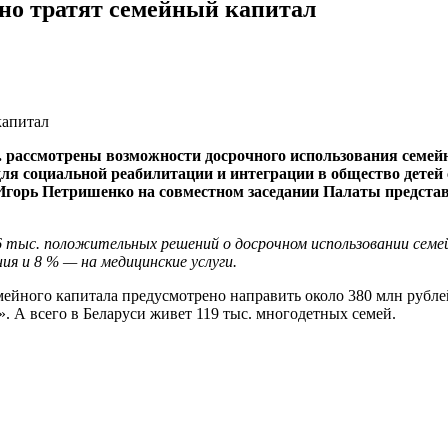
чно тратят семейный капитал
г. рассмотрены возможности досрочного использования семей
 для социальной реабилитации и интеграции в общество дете
Игорь Петришенко на совместном заседании Палаты предста
 6 тыс. положительных решений о досрочном использовании семе
ия и 8 % — на медицинские услуги.
семейного капитала предусмотрено направить около 380 млн рубл
. А всего в Беларуси живет 119 тыс. многодетных семей.