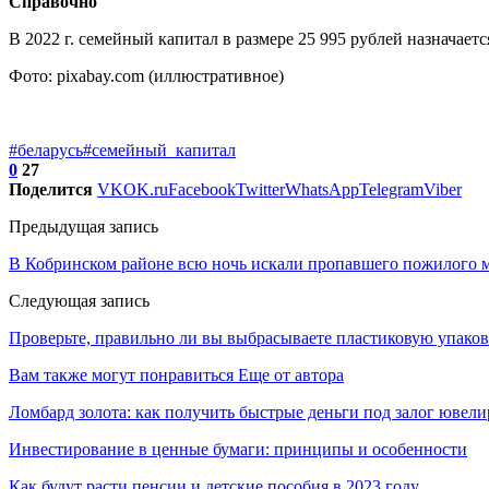
Справочно
В 2022 г. семейный капитал в размере 25 995 рублей назначает
Фото: pixabay.com (иллюстративное)
#беларусь
#семейный_капитал
0
27
Поделится
VK
OK.ru
Facebook
Twitter
WhatsApp
Telegram
Viber
Предыдущая запись
В Кобринском районе всю ночь искали пропавшего пожилого 
Следующая запись
Проверьте, правильно ли вы выбрасываете пластиковую упако
Вам также могут понравиться
Еще от автора
Ломбард золота: как получить быстрые деньги под залог ювел
Инвестирование в ценные бумаги: принципы и особенности
Как будут расти пенсии и детские пособия в 2023 году