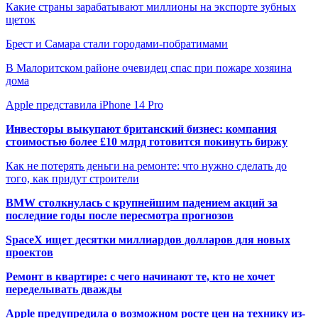
Какие страны зарабатывают миллионы на экспорте зубных
щеток
Брест и Самара стали городами-побратимами
В Малоритском районе очевидец спас при пожаре хозяина
дома
Apple представила iPhone 14 Pro
Инвесторы выкупают британский бизнес: компания
стоимостью более £10 млрд готовится покинуть биржу
Как не потерять деньги на ремонте: что нужно сделать до
того, как придут строители
BMW столкнулась с крупнейшим падением акций за
последние годы после пересмотра прогнозов
SpaceX ищет десятки миллиардов долларов для новых
проектов
Ремонт в квартире: с чего начинают те, кто не хочет
переделывать дважды
Apple предупредила о возможном росте цен на технику из-