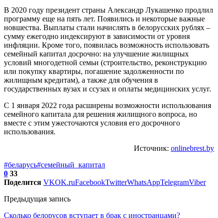
В 2020 году президент страны Александр Лукашенко продлил
программу еще на пять лет. Появились и некоторые важные
новшества. Выплаты стали начислять в белорусских рублях –
сумму ежегодно индексируют в зависимости от уровня
инфляции. Кроме того, появилась возможность использовать
семейный капитал досрочно: на улучшение жилищных
условий многодетной семьи (строительство, реконструкцию
или покупку квартиры, погашение задолженности по
жилищным кредитам), а также для обучения в
государственных вузах и ссузах и оплаты медицинских услуг.
С 1 января 2022 года расширены возможности использования
семейного капитала для решения жилищного вопроса, но
вместе с этим ужесточаются условия его досрочного
использования.
Источник:
onlinebrest.by
#беларусь
#семейный_капитал
0
33
Поделится
VK
OK.ru
Facebook
Twitter
WhatsApp
Telegram
Viber
Предыдущая запись
Сколько белорусов вступает в брак с иностранцами?