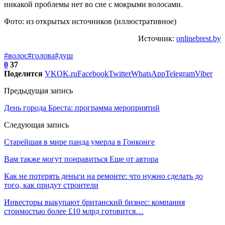
никакой проблемы нет во сне с мокрыми волосами.
Фото: из открытых источников (иллюстративное)
Источник:
onlinebrest.by
#волос
#голова
#душ
0
37
Поделится
VK
OK.ru
Facebook
Twitter
WhatsApp
Telegram
Viber
Предыдущая запись
День города Бреста: программа мероприятий
Следующая запись
Старейшая в мире панда умерла в Гонконге
Вам также могут понравиться
Еще от автора
Как не потерять деньги на ремонте: что нужно сделать до
того, как придут строители
Инвесторы выкупают британский бизнес: компания
стоимостью более £10 млрд готовится…