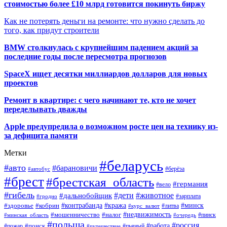
стоимостью более £10 млрд готовится покинуть биржу
Как не потерять деньги на ремонте: что нужно сделать до
того, как придут строители
BMW столкнулась с крупнейшим падением акций за
последние годы после пересмотра прогнозов
SpaceX ищет десятки миллиардов долларов для новых
проектов
Ремонт в квартире: с чего начинают те, кто не хочет
переделывать дважды
Apple предупредила о возможном росте цен на технику из-
за дефицита памяти
Метки
#беларусь
#авто
#барановичи
#автобус
#берёза
#брест
#брестская_область
#германия
#вело
#гибель
#дети
#животное
#дальнобойщик
#гродно
#зарплата
#кража
#минск
#здоровье
#контрабанда
#кобрин
#курс_валют
#литва
#недвижимость
#мошенничество
#налог
#пинск
#минская_область
#очередь
#польша
#россия
#работа
#поиск
#пьяный
#пожар
#путешествие