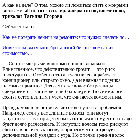
А как на деле? О том, можно ли ложиться спать с мокрыми
волосами, aif.ru рассказала
врач-дерматолог, косметолог,
трихолог Татьяна Егорова
:
Сейчас читают
Как не потерять деньги на ремонте: что нужно сделать до…
Инвесторы выкупают британский бизнес: компания
стоимостью…
— Спать с мокрыми волосами вполне возможно.
Единственное, что действительно грозит — это риск
простудиться. Особенно это актуально, если работает
кондиционер или открыто окно. Да и влажная подушка —
не самое приятное. Для самих же волос без разницы
совершенно — спите вы или бодрствуете. Во сне волосы
сохнут естественным путем, что считается комфортным.
Правда, можно действительно столкнуться с проблемой.
Например, если у вас длинные волосы, они могут
запутаться — тут придется быть готовым к тому, что их надо
будет долго расчесывать. И негустые волосы тоже рискуют
сбиться в не очень красивую прическу, что потребует
дополнительной укладки с утра. Но с точки зрения волос