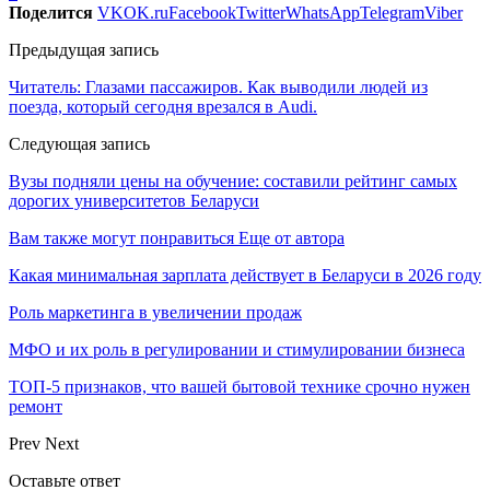
Поделится
VK
OK.ru
Facebook
Twitter
WhatsApp
Telegram
Viber
Предыдущая запись
Читатель: Глазами пассажиров. Как выводили людей из
поезда, который сегодня врезался в Audi.
Следующая запись
Вузы подняли цены на обучение: составили рейтинг самых
дорогих университетов Беларуси
Вам также могут понравиться
Еще от автора
Какая минимальная зарплата действует в Беларуси в 2026 году
Роль маркетинга в увеличении продаж
МФО и их роль в регулировании и стимулировании бизнеса
ТОП-5 признаков, что вашей бытовой технике срочно нужен
ремонт
Prev
Next
Оставьте ответ