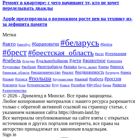
Ремонт в квартире: с чего начинают те, кто не хочет
переделывать дважды
Apple предупредила о возможном росте цен на технику из-
за дефицита памяти
Метки
#беларусь
#авто
#барановичи
#автобус
#берёза
#брест
#брестская_область
#германия
#вело
#гибель
#дети
#животное
#дальнобойщик
#гродно
#зарплата
#кража
#минск
#здоровье
#контрабанда
#кобрин
#курс_валют
#литва
#недвижимость
#мошенничество
#налог
#пинск
#минская_область
#очередь
#польша
#россия
#работа
#поиск
#пьяный
#пожар
#путешествие
#футбол
#школа
#сигарета
#суд
#телефон
#строительство
#такси
#цена
#сон
#электричество
© 2026 - Дримленд в Минске. Все права защищены.
Любое копирование материалов с нашего ресурса разрешается
только с обратной активной ссылкой на страницу статьи, с
указанием названия сайта https://dream-land.by
Все материалы опубликованные на сайте взяты с открытых
источников и других порталов интернета, все права на
авторство принадлежат их законным владельцам.
Sign in