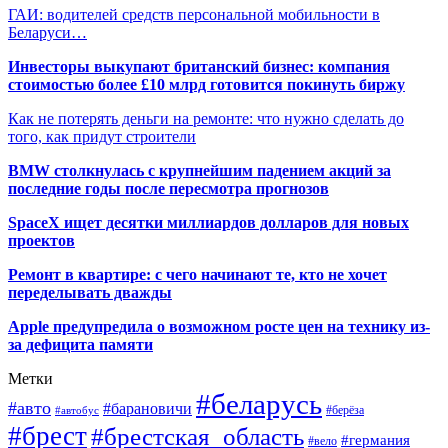
ГАИ: водителей средств персональной мобильности в
Беларуси…
Инвесторы выкупают британский бизнес: компания
стоимостью более £10 млрд готовится покинуть биржу
Как не потерять деньги на ремонте: что нужно сделать до
того, как придут строители
BMW столкнулась с крупнейшим падением акций за
последние годы после пересмотра прогнозов
SpaceX ищет десятки миллиардов долларов для новых
проектов
Ремонт в квартире: с чего начинают те, кто не хочет
переделывать дважды
Apple предупредила о возможном росте цен на технику из-
за дефицита памяти
Метки
#беларусь
#авто
#барановичи
#автобус
#берёза
#брест
#брестская_область
#германия
#вело