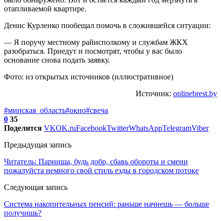
отапливаемой квартире.
Денис Курленко пообещал помочь в сложившейся ситуации:
— Я поручу местному райисполкому и службам ЖКХ
разобраться. Приедут и посмотрят, чтобы у вас было
основание снова подать заявку.
Фото: из открытых источников (иллюстративное)
Источник:
onlinebrest.by
#минская_область
#окно
#свеча
0
35
Поделится
VK
OK.ru
Facebook
Twitter
WhatsApp
Telegram
Viber
Предыдущая запись
Читатель: Парниша, будь добр, сбавь обороты и смени
пожалуйста немного свой стиль езды в городском потоке
Следующая запись
Система накопительных пенсий: раньше начнешь — больше
получишь?