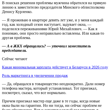
В поисках решения проблемы мужчина обратился на прямую
линию к заместителю председателя Минского облисполкома
Денису Курленко.
— Я проживаю в квартире девять лет уже, и у меня каждый
год, как холодный сезон наступает, задувает окна, —
поделился переживаниями Юрий Михайлович. — Как я
понимаю, они просто неправильно вставлены. Или какая-то
другая проблема.
— А в ЖКХ обращались? — уточнил заместитель
председателя.
Сейчас читают
Какая минимальная зарплата действует в Беларуси в 2026 году
Роль маркетинга в увеличении продаж
— Да, обращался в товарищество неоднократно. Дали номер
телефона мастера, который устанавливал. Тот приезжал,
посмотрел, сказал, что все нормально.
Причем приезжал мастер еще даже в те годы, когда новые
окна были на гарантии. Но ни тогда, ни сейчас проблем не
было обнаружено. Вот и остается каждый год мерзнуть в