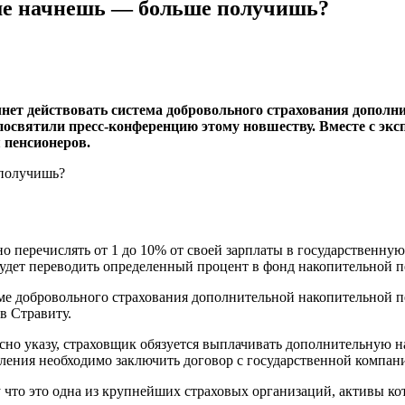
ше начнешь — больше получишь?
чнет действовать система добровольного страхования дополн
посвятили пресс-конференцию этому новшеству. Вместе с экс
 пенсионеров.
о перечислять от 1 до 10% от своей зарплаты в государственну
удет переводить определенный процент в фонд накопительной п
ме добровольного страхования дополнительной накопительной п
в Стравиту.
ласно указу, страховщик обязуется выплачивать дополнительную 
ления необходимо заключить договор с государственной компани
что это одна из крупнейших страховых организаций, активы ко