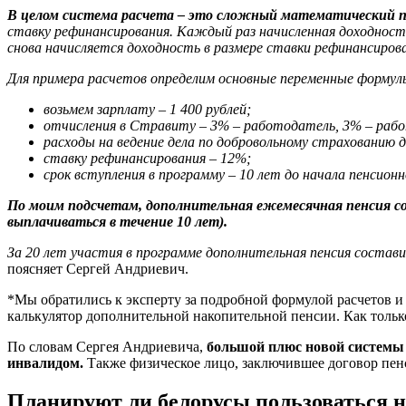
В целом система расчета – это сложный математический п
ставку рефинансирования. Каждый раз начисленная доходность 
снова начисляется доходность в размере ставки рефинансиров
Для примера расчетов определим основные переменные формул
возьмем зарплату – 1 400 рублей;
отчисления в Стравиту – 3% – работодатель, 3% – раб
расходы на ведение дела по добровольному страхованию 
ставку рефинансирования – 12%;
cрок вступления в программу – 10 лет до начала пенсионн
По моим подсчетам, дополнительная ежемесячная пенсия сост
выплачиваться в течение 10 лет).
За 20 лет участия в программе дополнительная пенсия состав
поясняет Сергей Андриевич.
*Мы обратились к эксперту за подробной формулой расчетов и 
калькулятор дополнительной накопительной пенсии. Как тольк
По словам Сергея Андриевича,
большой плюс новой системы в
инвалидом.
Также физическое лицо, заключившее договор пен
Планируют ли белорусы пользоваться но