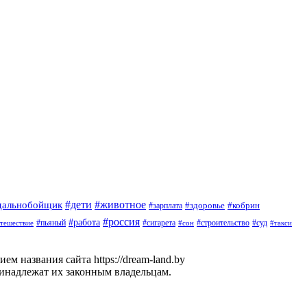
#дети
#животное
дальнобойщик
#здоровье
#кобрин
#зарплата
#россия
#работа
#пьяный
#сигарета
#суд
тешествие
#строительство
#такси
#сон
м названия сайта https://dream-land.by
ринадлежат их законным владельцам.