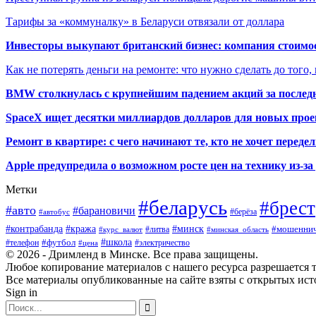
Тарифы за «коммуналку» в Беларуси отвязали от доллара
Инвесторы выкупают британский бизнес: компания стоимос
Как не потерять деньги на ремонте: что нужно сделать до того,
BMW столкнулась с крупнейшим падением акций за последн
SpaceX ищет десятки миллиардов долларов для новых прое
Ремонт в квартире: с чего начинают те, кто не хочет перед
Apple предупредила о возможном росте цен на технику из-з
Метки
#беларусь
#брест
#авто
#барановичи
#автобус
#берёза
#кража
#минск
#контрабанда
#мошеннич
#курс_валют
#литва
#минская_область
#футбол
#школа
#телефон
#электричество
#цена
© 2026 - Дримленд в Минске. Все права защищены.
Любое копирование материалов с нашего ресурса разрешается тол
Все материалы опубликованные на сайте взяты с открытых исто
Sign in