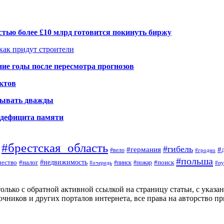
тью более £10 млрд готовится покинуть биржу
 как придут строители
ие годы после пересмотра прогнозов
ктов
елывать дважды
а дефицита памяти
#брестская_область
#гибель
#германия
#
#вело
#гродно
#польша
#недвижимость
#поиск
ество
#налог
#пинск
#очередь
#пожар
#пу
ько с обратной активной ссылкой на страницу статьи, с указание
чников и других порталов интернета, все права на авторство п