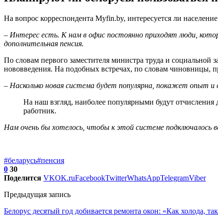
На вопрос корреспондента Myfin.by, интересуется ли населени
– Интерес есть. К нам в офис постоянно приходят люди, кот
дополнительная пенсия.
По словам первого заместителя министра труда и социальной з
нововведения. На подобных встречах, по словам чиновницы, п
– Насколько новая система будет популярна, покажет опыт и с
На наш взгляд, наиболее популярными будут отчисления 
работник.
Нам очень бы хотелось, чтобы к этой системе подключалось вс
#беларусь
#пенсия
0
30
Поделится
VK
OK.ru
Facebook
Twitter
WhatsApp
Telegram
Viber
Предыдущая запись
Белорус десятый год добивается ремонта окон: «Как холода, так