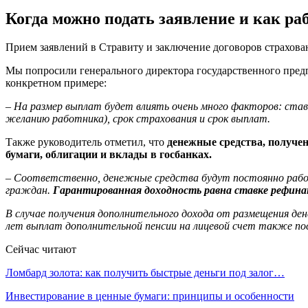
Когда можно подать заявление и как ра
Прием заявлений в Стравиту и заключение договоров страхован
Мы попросили генерального директора государственного пред
конкретном примере:
– На размер выплат будет влиять очень много факторов: став
желанию работника), срок страхования и срок выплат.
Также руководитель отметил, что
денежные средства, получе
бумаги, облигации и вклады в госбанках.
– Соответственно, денежные средства будут постоянно рабо
граждан.
Гарантированная доходность равна ставке рефинан
В случае получения дополнительного дохода от размещения д
лет выплат дополнительной пенсии на лицевой счет также п
Сейчас читают
Ломбард золота: как получить быстрые деньги под залог…
Инвестирование в ценные бумаги: принципы и особенности