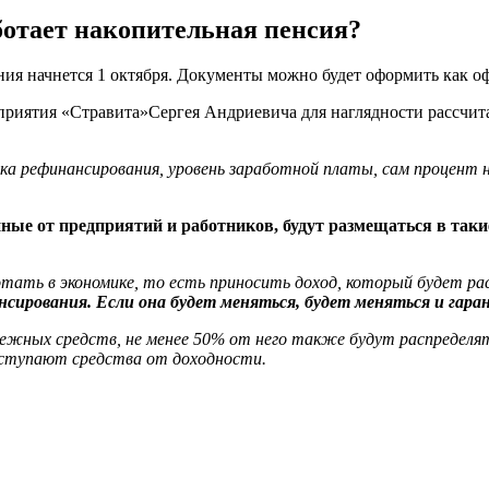
ботает накопительная пенсия?
ия начнется 1 октября. Документы можно будет оформить как офл
приятия «Стравита»Сергея Андриевича для наглядности рассчит
ка рефинансирования, уровень заработной платы, сам процент 
нные от предприятий и работников, будут размещаться в так
тать в экономике, то есть приносить доход, который будет р
сирования. Если она будет меняться, будет меняться и гара
енежных средств, не менее 50% от него также будут распредел
оступают средства от доходности.