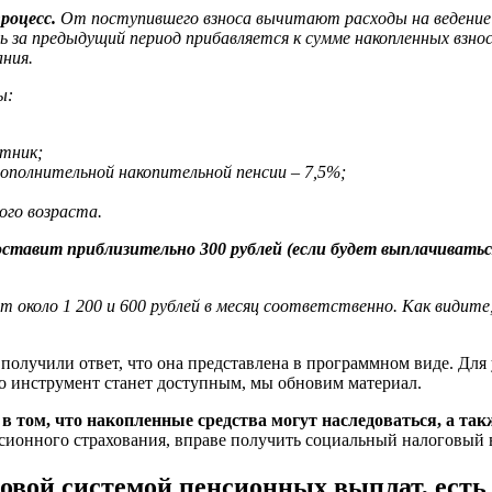
роцесс.
От поступившего взноса вычитают расходы на ведение д
за предыдущий период прибавляется к сумме накопленных взносо
ания.
ы:
отник;
дополнительной накопительной пенсии – 7,5%;
ого возраста.
авит приблизительно 300 рублей (если будет выплачиваться в
ит около 1 200 и 600 рублей в месяц соответственно. Как види
получили ответ, что она представлена в программном виде. Для
о инструмент станет доступным, мы обновим материал.
 том, что накопленные средства могут наследоваться, а так
сионного страхования, вправе получить социальный налоговый 
вой системой пенсионных выплат, есть 