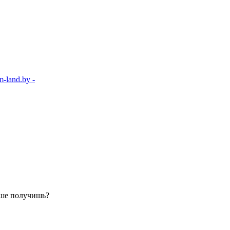
-land.by -
ьше получишь?