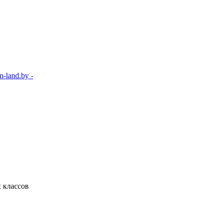
-land.by -
 классов