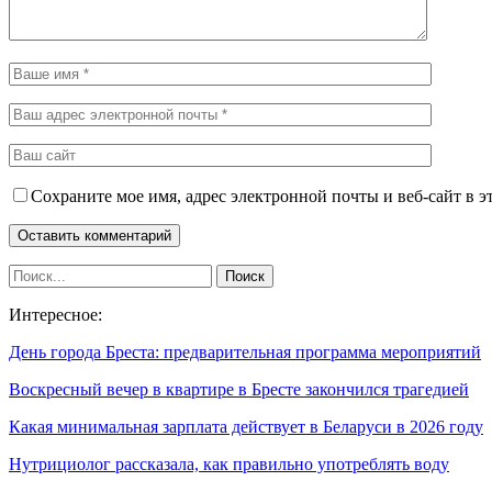
Сохраните мое имя, адрес электронной почты и веб-сайт в э
Интересное:
День города Бреста: предварительная программа мероприятий
Воскресный вечер в квартире в Бресте закончился трагедией
Какая минимальная зарплата действует в Беларуси в 2026 году
Нутрициолог рассказала, как правильно употреблять воду