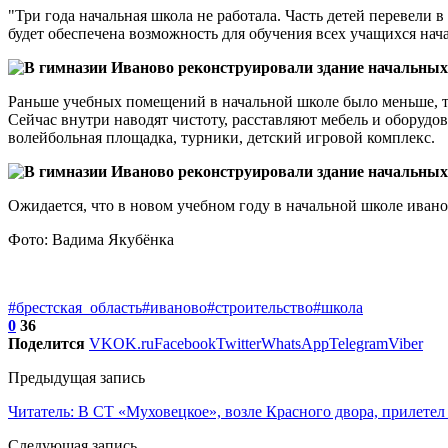
"Три года начальная школа не работала. Часть детей перевели
будет обеспечена возможность для обучения всех учащихся нач
Раньше учебных помещений в начальной школе было меньше, теп
Сейчас внутри наводят чистоту, расставляют мебель и оборуд
волейбольная площадка, турники, детский игровой комплекс.
Ожидается, что в новом учебном году в начальной школе иванов
Фото: Вадима Якубёнка
#брестская_область
#иваново
#строительство
#школа
0
36
Поделится
VK
OK.ru
Facebook
Twitter
WhatsApp
Telegram
Viber
Предыдущая запись
Читатель: В СТ «Муховецкое», возле Красного двора, прилетел
Следующая запись