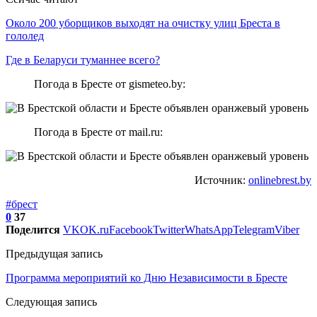
Около 200 уборщиков выходят на очистку улиц Бреста в
гололед
Где в Беларуси туманнее всего?
Погода в Бресте от gismeteo.by:
Погода в Бресте от mail.ru:
Источник:
onlinebrest.by
#брест
0
37
Поделится
VK
OK.ru
Facebook
Twitter
WhatsApp
Telegram
Viber
Предыдущая запись
Программа мероприятий ко Дню Независимости в Бресте
Следующая запись