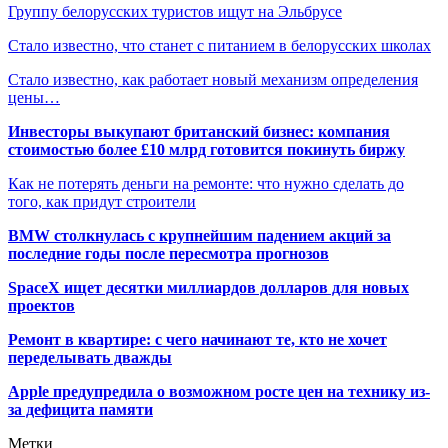
Группу белорусских туристов ищут на Эльбрусе
Стало известно, что станет с питанием в белорусских школах
Стало известно, как работает новый механизм определения
цены…
Инвесторы выкупают британский бизнес: компания
стоимостью более £10 млрд готовится покинуть биржу
Как не потерять деньги на ремонте: что нужно сделать до
того, как придут строители
BMW столкнулась с крупнейшим падением акций за
последние годы после пересмотра прогнозов
SpaceX ищет десятки миллиардов долларов для новых
проектов
Ремонт в квартире: с чего начинают те, кто не хочет
переделывать дважды
Apple предупредила о возможном росте цен на технику из-
за дефицита памяти
Метки