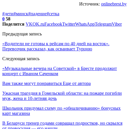
Источник:
onlinebrest.by
#дети
#минск
#падение
#сетка
0
58
Поделится
VK
OK.ru
Facebook
Twitter
WhatsApp
Telegram
Viber
Предыдущая запись
«Водители не готовы к рейсам по 40 дней на восток».
Перевозчик рассказал, как осваивает Турцию
Следующая запись
«Музыкальные вечера на Советской» в Бресте продолжит
концерт с Иваном Саченком
Вам также могут понравиться
Еще от автора
Ужасная трагедия в Гомельской области: на пожаре погибли
муж, жена и 10-летняя дочь
Школьник придумал схему по «обналичиванию» бонусных
карт магазина
В Беларуси тренер годами совращал подростков, но скрылся
от правосудия — его нашли…