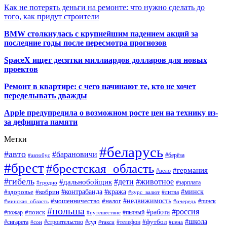
Как не потерять деньги на ремонте: что нужно сделать до
того, как придут строители
BMW столкнулась с крупнейшим падением акций за
последние годы после пересмотра прогнозов
SpaceX ищет десятки миллиардов долларов для новых
проектов
Ремонт в квартире: с чего начинают те, кто не хочет
переделывать дважды
Apple предупредила о возможном росте цен на технику из-
за дефицита памяти
Метки
#беларусь
#авто
#барановичи
#автобус
#берёза
#брест
#брестская_область
#германия
#вело
#гибель
#дети
#животное
#дальнобойщик
#гродно
#зарплата
#кража
#минск
#здоровье
#контрабанда
#кобрин
#курс_валют
#литва
#недвижимость
#мошенничество
#налог
#пинск
#минская_область
#очередь
#польша
#россия
#работа
#поиск
#пьяный
#пожар
#путешествие
#футбол
#школа
#сигарета
#суд
#телефон
#строительство
#такси
#цена
#сон