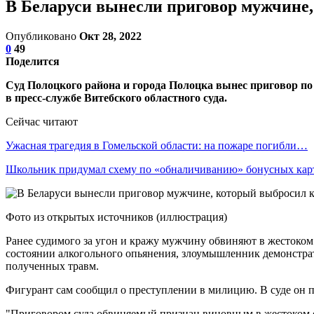
В Беларуси вынесли приговор мужчине,
Опубликовано
Окт 28, 2022
0
49
Поделится
Суд Полоцкого района и города Полоцка вынес приговор по
в пресс-службе Витебского областного суда.
Сейчас читают
Ужасная трагедия в Гомельской области: на пожаре погибли…
Школьник придумал схему по «обналичиванию» бонусных ка
Фото из открытых источников (иллюстрация)
Ранее судимого за угон и кражу мужчину обвиняют в жестоком 
состоянии алкогольного опьянения, злоумышленник демонстрати
полученных травм.
Фигурант сам сообщил о преступлении в милицию. В суде он п
"Приговором суда обвиняемый признан виновным в жестоком о