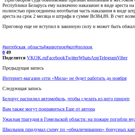
Республики Беларусь ему назначено наказание в виде ареста н
полностью присоединена неотбытая часть наказания в виде штр
ареста на срок 2 месяца и штрафа в сумме Br384,89. В счет во
Приговор еще не вступил в законную силу и может быть обжал
#витебская_область
#животное
#кот
#полоцк
0
49
Поделится
VK
OK.ru
Facebook
Twitter
WhatsApp
Telegram
Viber
Предыдущая запись
Интернет-магазин сети «Мила» не будет работать до ноября
Следующая запись
Белорус распилил автомобиль, чтобы сделать из него прицеп
Вам также могут понравиться
Еще от автора
Ужасная трагедия в Гомельской области: на пожаре погибли муж
Школьник придумал схему по «обналичиванию» бонусных кар