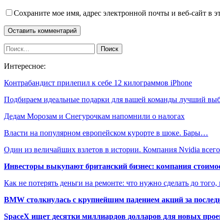
Сохраните мое имя, адрес электронной почты и веб-сайт в э
Интересное:
Контрабандист прилепил к себе 12 килограммов iPhone
Подбираем идеальные подарки для вашей команды лучший вы
Дедам Морозам и Снегурочкам напомнили о налогах
Власти на популярном европейском курорте в шоке. Бары…
Один из величайших взлетов в истории. Компания Nvidia все
Инвесторы выкупают британский бизнес: компания стоимос
Как не потерять деньги на ремонте: что нужно сделать до того,
BMW столкнулась с крупнейшим падением акций за последн
SpaceX ищет десятки миллиардов долларов для новых прое