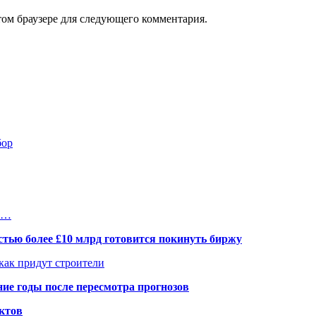
том браузере для следующего комментария.
бор
го…
тью более £10 млрд готовится покинуть биржу
 как придут строители
ие годы после пересмотра прогнозов
ктов