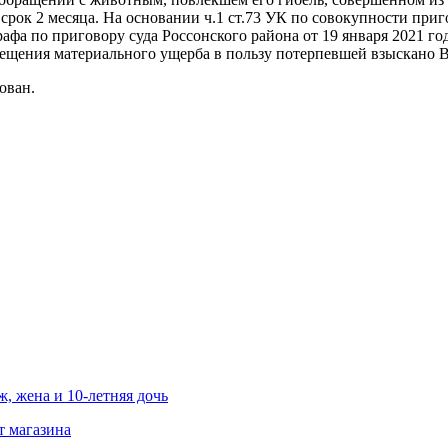
а срок 2 месяца. На основании ч.1 ст.73 УК по совокупности при
афа по приговору суда Россонского района от 19 января 2021 го
змещения материального ущерба в пользу потерпевшей взыскано B
ован.
, жена и 10-летняя дочь
т магазина