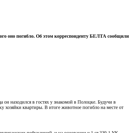
рого оно погибло. Об этом корреспонденту БЕЛТА сообщили
 он находился в гостях у знакомой в Полоцке. Будучи в
у хозяйки квартиры. В итоге животное погибло на месте от
улиганских побуждений, и на основании ч.1 ст.339-1 УК