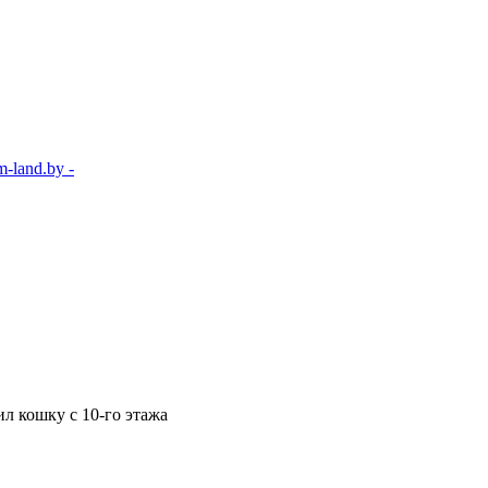
-land.by -
л кошку с 10-го этажа