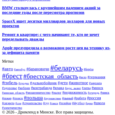
BMW столкнулась с крупнейшим падением акций за
последние годы после пересмотра прогнозов
SpaceX ищет десятки миллиардов долларов для новых
проектов
Ремонт в квартире: с чего начинают те, кто не хочет
переделывать дважды
Apple предупредила о возможном росте цен на технику из-
за дефицита памяти
Метки
#беларусь
#авто
#барановичи
#автобус
#берёза
#брест
#брестская_область
#германия
#вело
#гибель
#дети
#животное
#дальнобойщик
#гродно
#зарплата
#кража
#минск
#здоровье
#контрабанда
#кобрин
#курс_валют
#литва
#недвижимость
#мошенничество
#налог
#пинск
#минская_область
#очередь
#польша
#россия
#работа
#поиск
#пьяный
#пожар
#путешествие
#футбол
#школа
#сигарета
#суд
#телефон
#строительство
#такси
#цена
#сон
#электричество
© 2026 - Дримленд в Минске. Все права защищены.