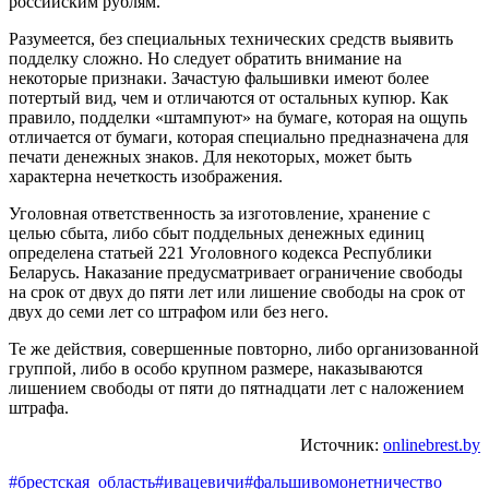
российским рублям.
Разумеется, без специальных технических средств выявить
подделку сложно. Но следует обратить внимание на
некоторые признаки. Зачастую фальшивки имеют более
потертый вид, чем и отличаются от остальных купюр. Как
правило, подделки «штампуют» на бумаге, которая на ощупь
отличается от бумаги, которая специально предназначена для
печати денежных знаков. Для некоторых, может быть
характерна нечеткость изображения.
Уголовная ответственность за изготовление, хранение с
целью сбыта, либо сбыт поддельных денежных единиц
определена статьей 221 Уголовного кодекса Республики
Беларусь. Наказание предусматривает ограничение свободы
на срок от двух до пяти лет или лишение свободы на срок от
двух до семи лет со штрафом или без него.
Те же действия, совершенные повторно, либо организованной
группой, либо в особо крупном размере, наказываются
лишением свободы от пяти до пятнадцати лет с наложением
штрафа.
Источник:
onlinebrest.by
#брестская_область
#ивацевичи
#фальшивомонетничество