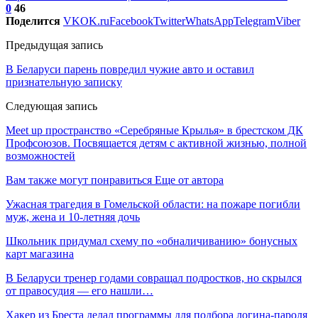
0
46
Поделится
VK
OK.ru
Facebook
Twitter
WhatsApp
Telegram
Viber
Предыдущая запись
В Беларуси парень повредил чужие авто и оставил
признательную записку
Следующая запись
​​​​​​​Meet up пространство «Серебряные Крылья» в брестском ДК
Профсоюзов. Посвящается детям с активной жизнью, полной
возможностей
Вам также могут понравиться
Еще от автора
Ужасная трагедия в Гомельской области: на пожаре погибли
муж, жена и 10-летняя дочь
Школьник придумал схему по «обналичиванию» бонусных
карт магазина
В Беларуси тренер годами совращал подростков, но скрылся
от правосудия — его нашли…
Хакер из Бреста делал программы для подбора логина-пароля