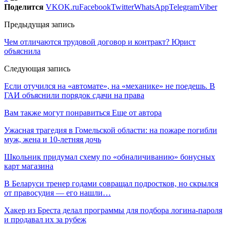
Поделится
VK
OK.ru
Facebook
Twitter
WhatsApp
Telegram
Viber
Предыдущая запись
Чем отличаются трудовой договор и контракт? Юрист
объяснила
Следующая запись
Если отучился на «автомате», на «механике» не поедешь. В
ГАИ объяснили порядок сдачи на права
Вам также могут понравиться
Еще от автора
Ужасная трагедия в Гомельской области: на пожаре погибли
муж, жена и 10-летняя дочь
Школьник придумал схему по «обналичиванию» бонусных
карт магазина
В Беларуси тренер годами совращал подростков, но скрылся
от правосудия — его нашли…
Хакер из Бреста делал программы для подбора логина-пароля
и продавал их за рубеж