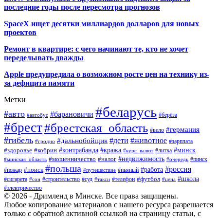
последние годы после пересмотра прогнозов
SpaceX ищет десятки миллиардов долларов для новых
проектов
Ремонт в квартире: с чего начинают те, кто не хочет
переделывать дважды
Apple предупредила о возможном росте цен на технику из-
за дефицита памяти
Метки
#беларусь
#авто
#барановичи
#автобус
#берёза
#брест
#брестская_область
#германия
#вело
#гибель
#дети
#животное
#дальнобойщик
#гродно
#зарплата
#кража
#минск
#здоровье
#контрабанда
#кобрин
#курс_валют
#литва
#недвижимость
#мошенничество
#налог
#пинск
#минская_область
#очередь
#польша
#россия
#работа
#поиск
#пьяный
#пожар
#путешествие
#футбол
#школа
#сигарета
#суд
#телефон
#строительство
#такси
#цена
#сон
#электричество
© 2026 - Дримленд в Минске. Все права защищены.
Любое копирование материалов с нашего ресурса разрешается
только с обратной активной ссылкой на страницу статьи, с