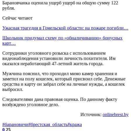
Барановчанка оценила ущерб ущерб на общую сумму 122
рубля.
Сейчас читают
Ужасная трагедия в Гомельской области: на пожаре погибли…
Школьник придумал схему по «обналичиванию» бонусных
карт…
Сотрудники уголовного розыска с использованием
видеонаблюдения установили личность похитителя. Им
оказался неработающий 47-летний житель города.
Мужчина пояснил, что проходил мимо камер хранения и
заметил на полу кошелек, который присвоил себе. Денежные
средства и карту он забрал себе на личные нужды, а кошелек
выбросил.
Следователями дана правовая оценка. По данному факту
возбуждено уголовное дело.
Источник:
onlinebrest.by
#барановичи
#брестская_область
#кража
0
25