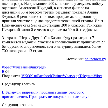
две награды. На дистанции 200 м на спине у девушек победу
одержала Анастасия Шкурдай, в женском финале на
дистанции 50 м брассом третий результат показала Алина
Змушко. В решающих заплывах программы стартового дня
приняли участие еще два представителя нашей страны. Илья
Шиманович стал 5-м на дистанции 200 м брассом, Григорий
Пекарский занял 6-е место в финале на 50 м баттерфляем.
Завтра на "Играх Дружбы" в Казани будут разыграны 7
комплектов медалей. Участие в соревнованиях принимают 27
белорусских спортсменов, всего на турнир заявились более
700 пловцов из 13 стран.
Источник:
onlinebrest.by
#брест
#плавание
#шкурдай
0
34
Поделится
VK
OK.ru
Facebook
Twitter
WhatsApp
Telegram
Viber
Предыдущая запись
В Беларуси запретили продавать лапшу быстрого
приготовления. Проверьте, не покупали вы ли такую
Следующая запись