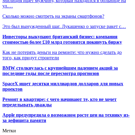
Милиция ищет мужчину, который находился в больнице на
ул.…
Сколько можно смотреть на экраны смартфонов?
Это был вынужденный шаг. Лукашенко о запуске ракет с…
Инвесторы выкупают британский бизнес: компания
стоимостью более £10 млрд готовится покинуть биржу
Как не потерять деньги на ремонте: что нужно сделать до
того, как придут строители
BMW столкнулась с крупнейшим падением акций за
последние годы после пересмотра прогнозов
SpaceX ищет десятки миллиардов долларов для новых
проектов
Ремонт в квартире: с чего начинают те, кто не хочет
переделывать дважды
Apple предупредила о возможном росте цен на технику из-
за дефицита памяти
Метки