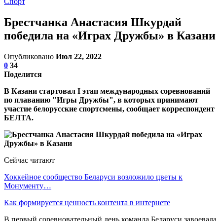
Спорт
Брестчанка Анастасия Шкурдай
победила на «Играх Дружбы» в Казани
Опубликовано
Июл 22, 2022
0
34
Поделится
В Казани стартовал I этап международных соревнований
по плаванию "Игры Дружбы", в которых принимают
участие белорусские спортсмены, сообщает корреспондент
БЕЛТА.
Сейчас читают
Хоккейное сообщество Беларуси возложило цветы к
Монументу…
Как формируется ценность контента в интернете
В первый соревновательный день команда Беларуси завоевала