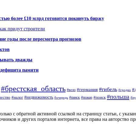
тью более £10 млрд готовится покинуть биржу
 как придут строители
ие годы после пересмотра прогнозов
ктов
елывать дважды
а дефицита памяти
#брестская_область
#гибель
#германия
#
#вело
#гродно
#польша
#недвижимость
#поиск
ество
#налог
#пинск
#очередь
#пожар
#пу
ько с обратной активной ссылкой на страницу статьи, с указание
чников и других порталов интернета, все права на авторство п