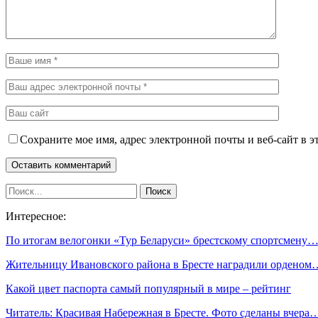
Сохраните мое имя, адрес электронной почты и веб-сайт в э
Интересное:
По итогам велогонки «Тур Беларуси» брестскому спортсмену
Жительницу Ивановского района в Бресте наградили орденом
Какой цвет паспорта самый популярный в мире – рейтинг
Читатель: Красивая Набережная в Бресте. Фото сделаны вчера