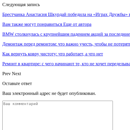
Следующая запись
Брестчанка Анастасия Шкурдай победила на «Играх Дружбы» 
Вам также могут понравиться
Еще от автора
BMW столкнулась с крупнейшим падением акций за последние
Демонтаж перед ремонтом: что важно учесть, чтобы не потерят
Как вернуть ковру чистоту: что работает, а что нет
Ремонт в квартире: с чего начинают те, кто не хочет переделы
Prev
Next
Оставьте ответ
Ваш электронный адрес не будет опубликован.