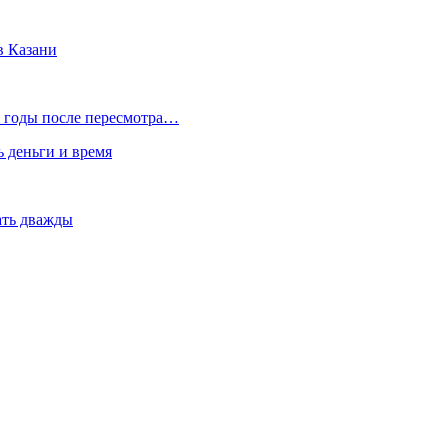
в Казани
 годы после пересмотра…
ь деньги и время
вать дважды