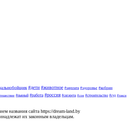
#дети
#животное
дальнобойщик
#здоровье
#кобрин
#зарплата
#россия
#работа
#пьяный
#сигарета
#суд
тешествие
#строительство
#такси
#сон
м названия сайта https://dream-land.by
ринадлежат их законным владельцам.