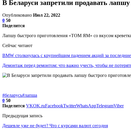
В Беларуси запретили продавать лапшу
Опубликовано
Июл 22, 2022
0
50
Поделится
Лапшу быстрого приготовления «ТОМ ЯМ» со вкусом креветки,
Сейчас читают
BMW столкнулась с крупнейшим падением акций за последни
Демонтаж перед ремонтом: что важно учесть, чтобы не потеря
#беларусь
#лапша
0
50
Поделится
VK
OK.ru
Facebook
Twitter
WhatsApp
Telegram
Viber
Предыдущая запись
Дешевле уже не будет? Что с курсами валют сегодня