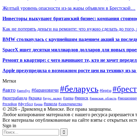
Желтый уровень опасности из-за жары объявлен в Брестской…
Инвесторы выкупают британский бизнес: компания стоимос
Как не потерять деньги на ремонте: что нужно сделать до того,
BMW столкнулась с крупнейшим падением акций за последн
SpaceX ищет десятки миллиардов долларов для новых прое
Ремонт в квартире: с чего начинают те, кто не хочет перед
Apple предупредила о возможном росте цен на технику из-з
Метки
#беларусь
#брест
#авто
#барановичи
#автобус
#берёза
#кража
#минск
#контрабанда
#мошеннич
#курс_валют
#литва
#минская_область
#футбол
#школа
#телефон
#электричество
#цена
© 2026 - Дримленд в Минске. Все права защищены.
Любое копирование материалов с нашего ресурса разрешается тол
Все материалы опубликованные на сайте взяты с открытых исто
Sign in