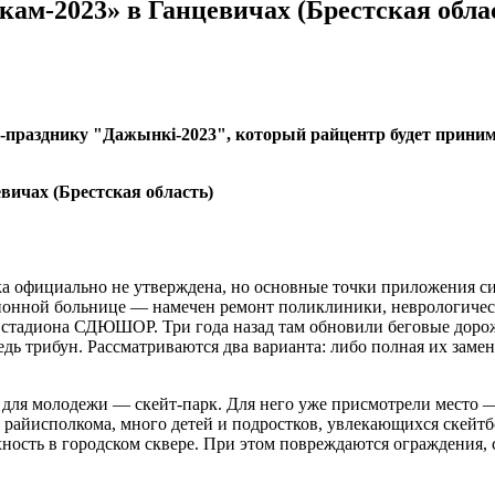
ам-2023» в Ганцевичах (Брестская обла
ю-празднику "Дажынкі-2023", который райцентр будет прини
а официально не утверждена, но основные точки приложения сил
йонной больнице — намечен ремонт поликлиники, неврологическ
стадиона СДЮШОР. Три года назад там обновили беговые дорож
дь трибун. Рассматриваются два варианта: либо полная их заме
для молодежи — скейт-парк. Для него уже присмотрели место —
я райисполкома, много детей и подростков, увлекающихся скейт
ость в городском сквере. При этом повреждаются ограждения, 