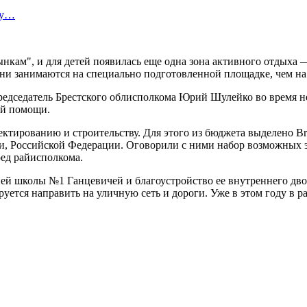
ту…
нкам", и для детей появилась еще одна зона активного отдыха — 
ни занимаются на специально подготовленной площадке, чем на
едседатель Брестского облисполкома Юрий Шулейко во время не
ой помощи.
ктированию и строительству. Для этого из бюджета выделено Br
и, Российской Федерации. Оговорили с ними набор возможных э
ед райисполкома.
ей школы №1 Ганцевичей и благоустройство ее внутреннего двор
уется направить на уличную сеть и дороги. Уже в этом году в р