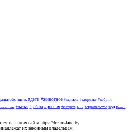
#дети
#животное
дальнобойщик
#здоровье
#кобрин
#зарплата
#россия
#работа
#пьяный
#сигарета
#суд
тешествие
#строительство
#такси
#сон
м названия сайта https://dream-land.by
ринадлежат их законным владельцам.