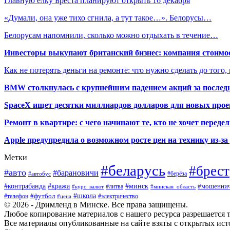
Главную елку Бреста планируют открыть 16 декабря
«Думали, она уже тихо сгнила, а тут такое…». Белорусы…
Белорусам напомнили, сколько можно отдыхать в течение…
Инвесторы выкупают британский бизнес: компания стоимос
Как не потерять деньги на ремонте: что нужно сделать до того,
BMW столкнулась с крупнейшим падением акций за последн
SpaceX ищет десятки миллиардов долларов для новых прое
Ремонт в квартире: с чего начинают те, кто не хочет перед
Apple предупредила о возможном росте цен на технику из-з
Метки
#беларусь
#брест
#авто
#барановичи
#автобус
#берёза
#кража
#минск
#контрабанда
#мошеннич
#курс_валют
#литва
#минская_область
#футбол
#школа
#телефон
#электричество
#цена
© 2026 - Дримленд в Минске. Все права защищены.
Любое копирование материалов с нашего ресурса разрешается тол
Все материалы опубликованные на сайте взяты с открытых исто