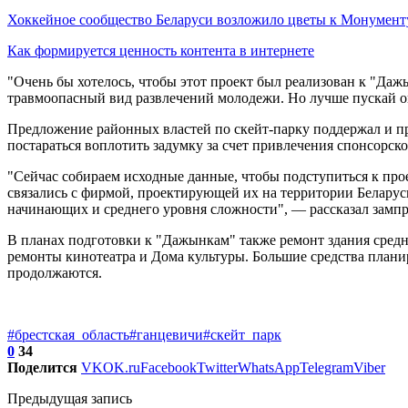
Хоккейное сообщество Беларуси возложило цветы к Монумен
Как формируется ценность контента в интернете
"Очень бы хотелось, чтобы этот проект был реализован к "Дажы
травмоопасный вид развлечений молодежи. Но лучше пускай о
Предложение районных властей по скейт-парку поддержал и пр
постараться воплотить задумку за счет привлечения спонсорск
"Сейчас собираем исходные данные, чтобы подступиться к прое
связались с фирмой, проектирующей их на территории Беларус
начинающих и среднего уровня сложности", — рассказал зампр
В планах подготовки к "Дажынкам" также ремонт здания средн
ремонты кинотеатра и Дома культуры. Большие средства планир
продолжаются.
#брестская_область
#ганцевичи
#скейт_парк
0
34
Поделится
VK
OK.ru
Facebook
Twitter
WhatsApp
Telegram
Viber
Предыдущая запись