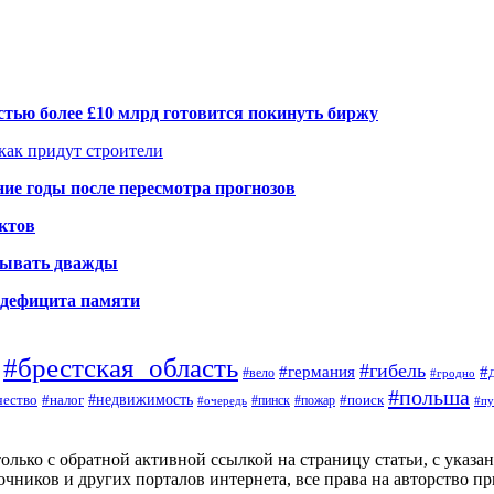
тью более £10 млрд готовится покинуть биржу
 как придут строители
ие годы после пересмотра прогнозов
ктов
елывать дважды
а дефицита памяти
#брестская_область
#гибель
#германия
#
#вело
#гродно
#польша
#недвижимость
#поиск
ество
#налог
#пинск
#очередь
#пожар
#пу
ько с обратной активной ссылкой на страницу статьи, с указание
чников и других порталов интернета, все права на авторство п