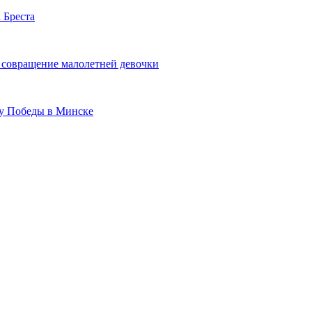
 Бреста
а совращение малолетней девочки
ту Победы в Минске