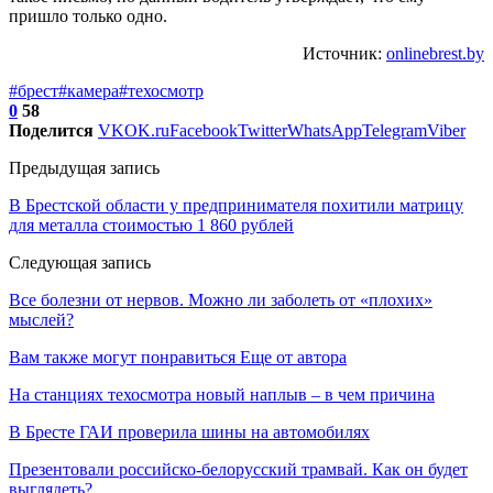
пришло только одно.
Источник:
onlinebrest.by
#брест
#камера
#техосмотр
0
58
Поделится
VK
OK.ru
Facebook
Twitter
WhatsApp
Telegram
Viber
Предыдущая запись
В Брестской области у предпринимателя похитили матрицу
для металла стоимостью 1 860 рублей
Следующая запись
Все болезни от нервов. Можно ли заболеть от «плохих»
мыслей?
Вам также могут понравиться
Еще от автора
На станциях техосмотра новый наплыв – в чем причина
В Бресте ГАИ проверила шины на автомобилях
Презентовали российско-белорусский трамвай. Как он будет
выглядеть?