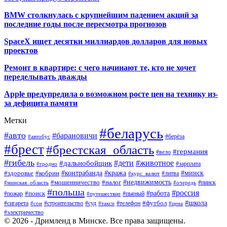
BMW столкнулась с крупнейшим падением акций за
последние годы после пересмотра прогнозов
SpaceX ищет десятки миллиардов долларов для новых
проектов
Ремонт в квартире: с чего начинают те, кто не хочет
переделывать дважды
Apple предупредила о возможном росте цен на технику из-
за дефицита памяти
Метки
#беларусь
#авто
#барановичи
#автобус
#берёза
#брест
#брестская_область
#германия
#вело
#гибель
#дети
#животное
#дальнобойщик
#гродно
#зарплата
#кража
#минск
#здоровье
#контрабанда
#кобрин
#курс_валют
#литва
#недвижимость
#мошенничество
#налог
#пинск
#минская_область
#очередь
#польша
#россия
#работа
#поиск
#пьяный
#пожар
#путешествие
#футбол
#школа
#сигарета
#суд
#телефон
#строительство
#такси
#цена
#сон
#электричество
© 2026 - Дримленд в Минске. Все права защищены.