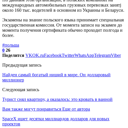
международных автомобильных грузовых перевозках занятj
около 160 тыс. водителей в основном из Украины и Беларуси.
Экзамены на знание польского языка принимает специальная
государственная комиссия. От момента записи на экзамен до
момента получения сертификата обычно проходит полгода и
более.
#польша
0
26
Поделится
VK
OK.ru
Facebook
Twitter
WhatsApp
Telegram
Viber
Предыдущая запись
Найден самый богатый нищий в мире. Он долларовый
миллионер
Следующая запись
Турист снял квартиру, а оказалось: это кровать в ванной
Вам также могут понравиться
Еще от автора
SpaceX ищет десятки миллиардов долларов для новых
проектов