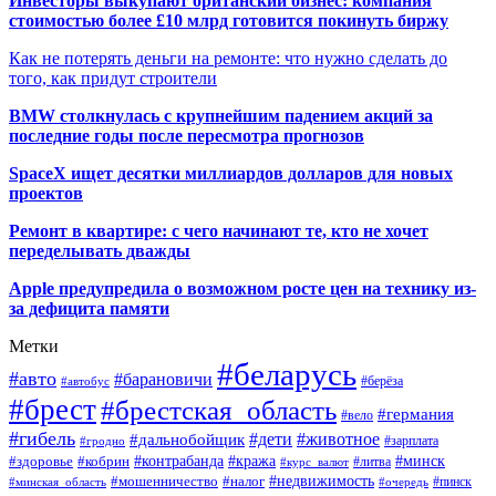
Инвесторы выкупают британский бизнес: компания
стоимостью более £10 млрд готовится покинуть биржу
Как не потерять деньги на ремонте: что нужно сделать до
того, как придут строители
BMW столкнулась с крупнейшим падением акций за
последние годы после пересмотра прогнозов
SpaceX ищет десятки миллиардов долларов для новых
проектов
Ремонт в квартире: с чего начинают те, кто не хочет
переделывать дважды
Apple предупредила о возможном росте цен на технику из-
за дефицита памяти
Метки
#беларусь
#авто
#барановичи
#автобус
#берёза
#брест
#брестская_область
#германия
#вело
#гибель
#дети
#животное
#дальнобойщик
#гродно
#зарплата
#кража
#минск
#здоровье
#контрабанда
#кобрин
#курс_валют
#литва
#недвижимость
#мошенничество
#налог
#пинск
#минская_область
#очередь