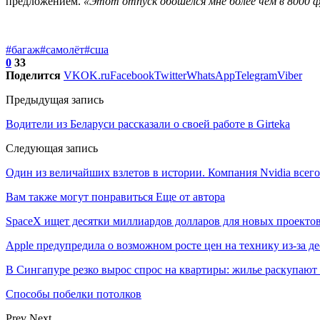
предложением.
«Этот отпуск обошелся мне более чем в 8000 фу
#багаж
#самолёт
#сша
0
33
Поделится
VK
OK.ru
Facebook
Twitter
WhatsApp
Telegram
Viber
Предыдущая запись
Водители из Беларуси рассказали о своей работе в Girteka
Следующая запись
Один из величайших взлетов в истории. Компания Nvidia всего
Вам также могут понравиться
Еще от автора
SpaceX ищет десятки миллиардов долларов для новых проекто
Apple предупредила о возможном росте цен на технику из-за д
В Сингапуре резко вырос спрос на квартиры: жилье раскупают
Способы побелки потолков
Prev
Next