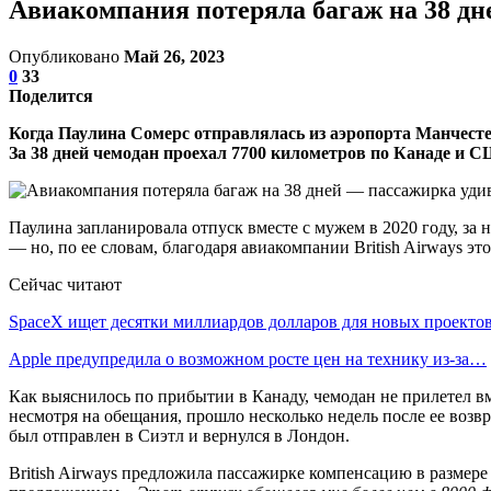
Авиакомпания потеряла багаж на 38 д
Опубликовано
Май 26, 2023
0
33
Поделится
Когда Паулина Сомерс отправлялась из аэропорта Манчестера
За 38 дней чемодан проехал 7700 километров по Канаде и 
Паулина запланировала отпуск вместе с мужем в 2020 году, за н
— но, по ее словам, благодаря авиакомпании British Airways э
Сейчас читают
SpaceX ищет десятки миллиардов долларов для новых проекто
Apple предупредила о возможном росте цен на технику из-за…
Как выяснилось по прибытии в Канаду, чемодан не прилетел вм
несмотря на обещания, прошло несколько недель после ее возв
был отправлен в Сиэтл и вернулся в Лондон.
British Airways предложила пассажирке компенсацию в размере 