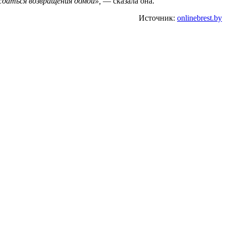
ождаться возвращения домой»,
— сказала она.
Источник:
onlinebrest.by