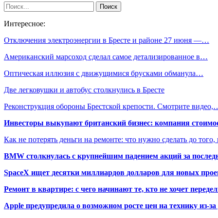
Интересное:
Отключения электроэнергии в Бресте и районе 27 июня —…
Американский марсоход сделал самое детализированное в…
Оптическая иллюзия с движущимися брусками обманула…
Две легковушки и автобус столкнулись в Бресте
Реконструкция обороны Брестской крепости. Смотрите видео,
Инвесторы выкупают британский бизнес: компания стоимос
Как не потерять деньги на ремонте: что нужно сделать до того,
BMW столкнулась с крупнейшим падением акций за последн
SpaceX ищет десятки миллиардов долларов для новых прое
Ремонт в квартире: с чего начинают те, кто не хочет перед
Apple предупредила о возможном росте цен на технику из-з