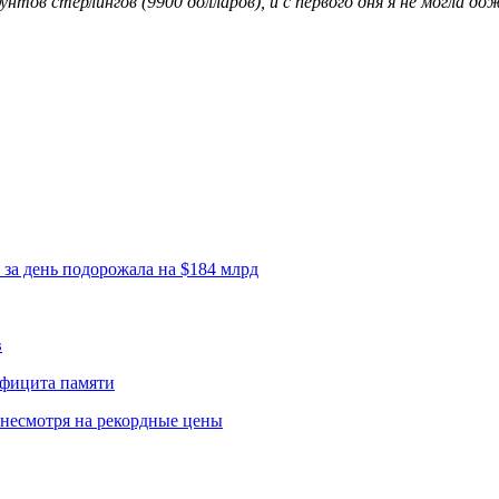
нтов стерлингов (9900 долларов), и с первого дня я не могла д
 за день подорожала на $184 млрд
в
ефицита памяти
 несмотря на рекордные цены