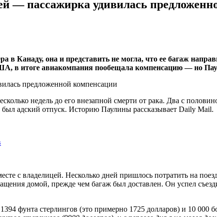
ней — пассажирка удивилась предложенн
 в Канаду, она и представить не могла, что ее багаж направ
США, в итоге авиакомпания пообещала компенсацию — но Паул
есколько недель до его внезапной смерти от рака. Два с половин
то был адский отпуск. Историю Паулины рассказывает Daily Mail.
в
есте с владелицей. Несколько дней пришлось потратить на поезд
ращения домой, прежде чем багаж был доставлен. Он успел съезд
1394 фунта стерлингов (это примерно 1725 долларов) и 10 000 б