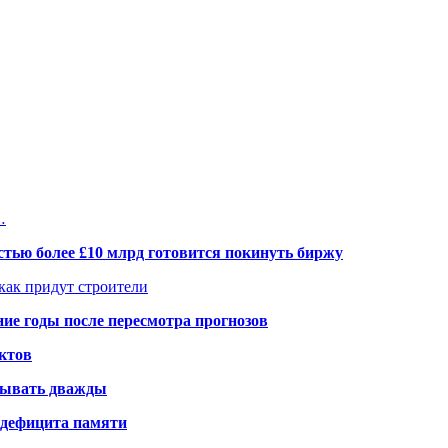
…
тью более £10 млрд готовится покинуть биржу
 как придут строители
ие годы после пересмотра прогнозов
ктов
елывать дважды
а дефицита памяти