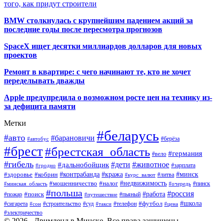
того, как придут строители
BMW столкнулась с крупнейшим падением акций за
последние годы после пересмотра прогнозов
SpaceX ищет десятки миллиардов долларов для новых
проектов
Ремонт в квартире: с чего начинают те, кто не хочет
переделывать дважды
Apple предупредила о возможном росте цен на технику из-
за дефицита памяти
Метки
#беларусь
#авто
#барановичи
#автобус
#берёза
#брест
#брестская_область
#германия
#вело
#гибель
#дети
#животное
#дальнобойщик
#гродно
#зарплата
#кража
#минск
#здоровье
#контрабанда
#кобрин
#курс_валют
#литва
#недвижимость
#мошенничество
#налог
#пинск
#минская_область
#очередь
#польша
#россия
#работа
#поиск
#пьяный
#пожар
#путешествие
#футбол
#школа
#сигарета
#суд
#телефон
#строительство
#такси
#цена
#сон
#электричество
© 2026 - Дримленд в Минске. Все права защищены.