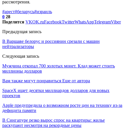
рассмотрения.
#арест
#беларусь
#израиль
0
28
Поделится
VK
OK.ru
Facebook
Twitter
WhatsApp
Telegram
Viber
Предыдущая запись
В Варшаве белорус и россиянин срезали с машин
нейтрализаторы
Следующая запись
Мужчина откопал 700 золотых монет. Клад может стоить
миллионы долларов
Вам также могут понравиться
Еще от автора
SpaceX ищет десятки миллиардов долларов для новых
проектов
Apple предупредила о возможном росте цен на технику из-за
дефицита памяти
В Сингапуре резко вырос спрос на квартиры: жилье
раскупают несмотря на рекордные цены