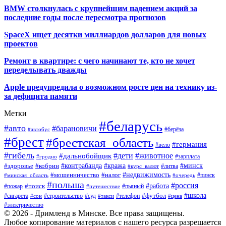
BMW столкнулась с крупнейшим падением акций за
последние годы после пересмотра прогнозов
SpaceX ищет десятки миллиардов долларов для новых
проектов
Ремонт в квартире: с чего начинают те, кто не хочет
переделывать дважды
Apple предупредила о возможном росте цен на технику из-
за дефицита памяти
Метки
#беларусь
#авто
#барановичи
#автобус
#берёза
#брест
#брестская_область
#германия
#вело
#гибель
#дети
#животное
#дальнобойщик
#гродно
#зарплата
#кража
#минск
#здоровье
#контрабанда
#кобрин
#курс_валют
#литва
#недвижимость
#мошенничество
#налог
#пинск
#минская_область
#очередь
#польша
#россия
#работа
#поиск
#пьяный
#пожар
#путешествие
#футбол
#школа
#сигарета
#суд
#телефон
#строительство
#такси
#цена
#сон
#электричество
© 2026 - Дримленд в Минске. Все права защищены.
Любое копирование материалов с нашего ресурса разрешается