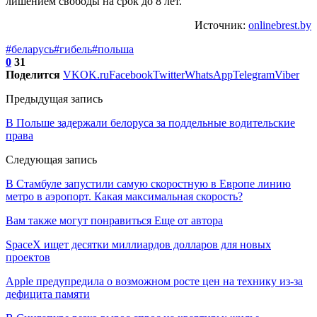
лишением свободы на срок до 8 лет.
Источник:
onlinebrest.by
#беларусь
#гибель
#польша
0
31
Поделится
VK
OK.ru
Facebook
Twitter
WhatsApp
Telegram
Viber
Предыдущая запись
В Польше задержали белоруса за поддельные водительские
права
Следующая запись
В Стамбуле запустили самую скоростную в Европе линию
метро в аэропорт. Какая максимальная скорость?
Вам также могут понравиться
Еще от автора
SpaceX ищет десятки миллиардов долларов для новых
проектов
Apple предупредила о возможном росте цен на технику из-за
дефицита памяти