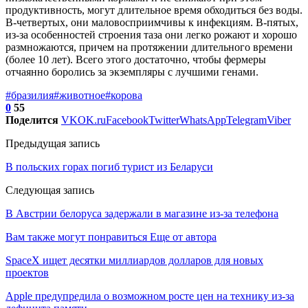
продуктивность, могут длительное время обходиться без воды.
В-четвертых, они маловосприимчивы к инфекциям. В-пятых,
из-за особенностей строения таза они легко рожают и хорошо
размножаются, причем на протяжении длительного времени
(более 10 лет). Всего этого достаточно, чтобы фермеры
отчаянно боролись за экземпляры с лучшими генами.
#бразилия
#животное
#корова
0
55
Поделится
VK
OK.ru
Facebook
Twitter
WhatsApp
Telegram
Viber
Предыдущая запись
В польских горах погиб турист из Беларуси
Следующая запись
В Австрии белоруса задержали в магазине из-за телефона
Вам также могут понравиться
Еще от автора
SpaceX ищет десятки миллиардов долларов для новых
проектов
Apple предупредила о возможном росте цен на технику из-за