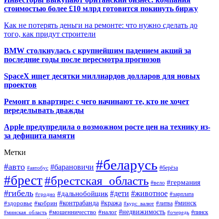
стоимостью более £10 млрд готовится покинуть биржу
Как не потерять деньги на ремонте: что нужно сделать до
того, как придут строители
BMW столкнулась с крупнейшим падением акций за
последние годы после пересмотра прогнозов
SpaceX ищет десятки миллиардов долларов для новых
проектов
Ремонт в квартире: с чего начинают те, кто не хочет
переделывать дважды
Apple предупредила о возможном росте цен на технику из-
за дефицита памяти
Метки
#беларусь
#авто
#барановичи
#автобус
#берёза
#брест
#брестская_область
#германия
#вело
#гибель
#дети
#животное
#дальнобойщик
#гродно
#зарплата
#кража
#минск
#здоровье
#контрабанда
#кобрин
#курс_валют
#литва
#недвижимость
#мошенничество
#налог
#пинск
#минская_область
#очередь